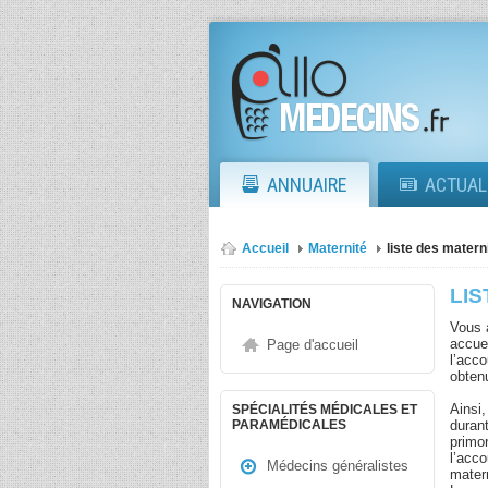
ANNUAIRE
ACTUAL
Accueil
Maternité
liste des matern
LIS
NAVIGATION
Vous 
accue
Page d'accueil
l’acco
obten
Ainsi,
SPÉCIALITÉS MÉDICALES ET
durant
PARAMÉDICALES
primor
l’acc
Médecins généralistes
matern