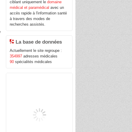
ciblant uniquement le
domaine
médical et paramédical
avec un
accès rapide à l'information santé
à travers des modes de
recherches assistés.
e
La base de données
Actuellement le site regroupe :
354997
adresses médicales
90
spécialités médicales