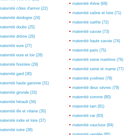
maternité rhône (69)
maternité côtes d'armor (22)
maternité saône et loire (71)
maternité dordogne (24)
maternité sarthe (72)
maternité doubs (25)
maternité savoie (73)
maternité drôme (26)
maternité haute savoie (74)
maternité eure (27)
maternité paris (75)
maternité eure et loir (28)
maternité seine maritime (76)
maternité finistère (29)
maternité seine et marne (77)
maternité gard (30)
maternité yvelines (78)
maternité haute garonne (31)
maternité deux sèvres (79)
maternité gironde (33)
maternité somme (80)
maternité hérault (34)
maternité tarn (81)
maternité ille et vilaine (35)
maternité var (83)
maternité indre et loire (37)
maternité vaucluse (84)
maternité isère (38)
maternité vendée (85)