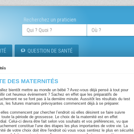
Recherchez un praticien
ITÉ
QUESTION DE SANTÉ
ités
TE DES MATERNITÉS
allez bientôt mettre au monde un bébé ? Avez-vous déjà pensé à tout pour
illir cet heureux évènement ? Sachez en effet que les préparatifs de
uchement ne se font pas à la dernière minute. Aussitôt les résultats du test
us, les futures mamans prévoyantes commencent déjà à se préparer.
 elles commencent par chercher l’endroit où elles désirent se faire suivre
 toute la période de grossesse. Le choix de la maternité est en effet
dial. Celui-ci devra être fait selon vos souhaits et vos préférences, vu que
ouchement constitue l’une des étapes les plus importantes de votre vie. La
ité de votre choix doit être l'endroit où vous vous sentirez le plus en sécurité