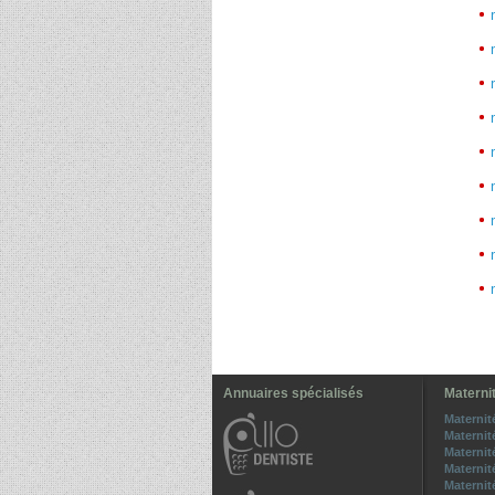
Annuaires spécialisés
Maternit
Maternit
Maternit
Materni
Maternit
Maternit