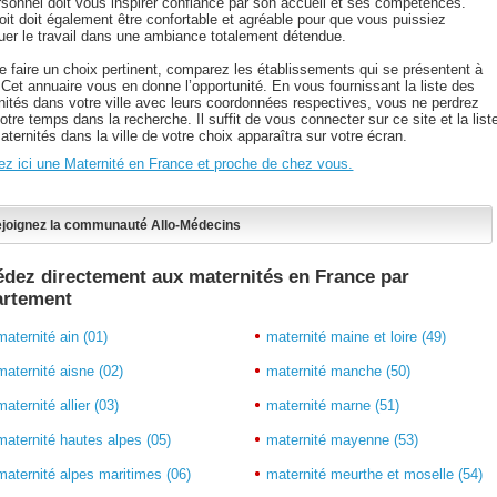
rsonnel doit vous inspirer confiance par son accueil et ses compétences.
oit doit également être confortable et agréable pour que vous puissiez
tuer le travail dans une ambiance totalement détendue.
de faire un choix pertinent, comparez les établissements qui se présentent à
 Cet annuaire vous en donne l’opportunité. En vous fournissant la liste des
nités dans votre ville avec leurs coordonnées respectives, vous ne perdrez
otre temps dans la recherche. Il suffit de vous connecter sur ce site et la list
ternités dans la ville de votre choix apparaîtra sur votre écran.
ez ici une Maternité en France et proche de chez vous.
joignez la communauté Allo-Médecins
dez directement aux maternités en France par
artement
maternité ain (01)
maternité maine et loire (49)
maternité aisne (02)
maternité manche (50)
maternité allier (03)
maternité marne (51)
maternité hautes alpes (05)
maternité mayenne (53)
maternité alpes maritimes (06)
maternité meurthe et moselle (54)