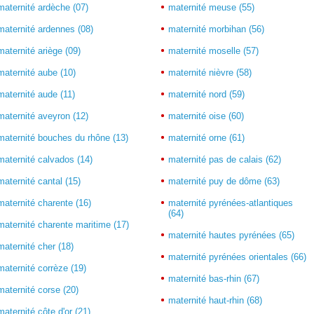
maternité ardèche (07)
maternité meuse (55)
maternité ardennes (08)
maternité morbihan (56)
maternité ariège (09)
maternité moselle (57)
maternité aube (10)
maternité nièvre (58)
maternité aude (11)
maternité nord (59)
maternité aveyron (12)
maternité oise (60)
maternité bouches du rhône (13)
maternité orne (61)
maternité calvados (14)
maternité pas de calais (62)
maternité cantal (15)
maternité puy de dôme (63)
maternité charente (16)
maternité pyrénées-atlantiques
(64)
maternité charente maritime (17)
maternité hautes pyrénées (65)
maternité cher (18)
maternité pyrénées orientales (66)
maternité corrèze (19)
maternité bas-rhin (67)
maternité corse (20)
maternité haut-rhin (68)
maternité côte d'or (21)