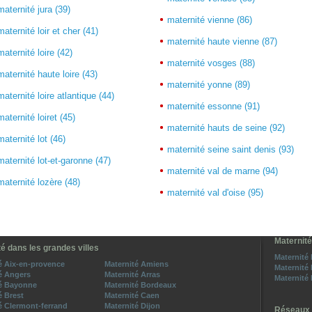
maternité jura (39)
maternité vienne (86)
maternité loir et cher (41)
maternité haute vienne (87)
maternité loire (42)
maternité vosges (88)
maternité haute loire (43)
maternité yonne (89)
maternité loire atlantique (44)
maternité essonne (91)
maternité loiret (45)
maternité hauts de seine (92)
maternité lot (46)
maternité seine saint denis (93)
maternité lot-et-garonne (47)
maternité val de marne (94)
maternité lozère (48)
maternité val d'oise (95)
Maternité
é dans les grandes villes
Maternité
é Aix-en-provence
Maternité Amiens
Maternité
é Angers
Maternité Arras
Maternité
té Bayonne
Maternité Bordeaux
é Brest
Maternité Caen
é Clermont-ferrand
Maternité Dijon
Réseaux 