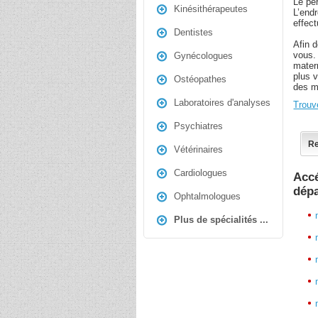
Le pe
Kinésithérapeutes
L’endr
effec
Dentistes
Afin 
vous.
Gynécologues
mater
plus v
Ostéopathes
des ma
Laboratoires d'analyses
Trouv
Psychiatres
Re
Vétérinaires
Cardiologues
Accé
dép
Ophtalmologues
Plus de spécialités ...