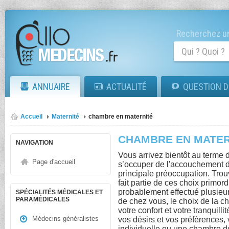
Recherchez un
ANNUAIRE
ACTUALITÉ
QUESTION D
Accueil
Maternité
chambre en maternité
CHAMBRE EN MATER
NAVIGATION
Vous arrivez bientôt au terme 
Page d'accueil
s’occuper de l'accouchement d
principale préoccupation. Trou
fait partie de ces choix primo
probablement effectué plusieur
SPÉCIALITÉS MÉDICALES ET
PARAMÉDICALES
de chez vous, le choix de la ch
votre confort et votre tranqui
Médecins généralistes
vos désirs et vos préférences,
individuelle ou une chambre d