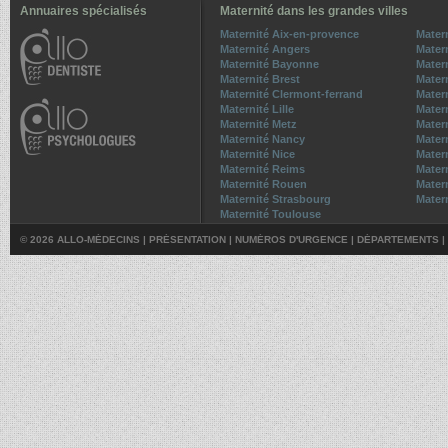
Annuaires spécialisés
Maternité dans les grandes villes
Maternité Aix-en-provence
Mater
Maternité Angers
Matern
Maternité Bayonne
Mater
Maternité Brest
Mater
Maternité Clermont-ferrand
Matern
Maternité Lille
Mater
Maternité Metz
Matern
Maternité Nancy
Mater
Maternité Nice
Mater
Maternité Reims
Mater
Maternité Rouen
Matern
Maternité Strasbourg
Mater
Maternité Toulouse
© 2026 ALLO-MÉDECINS |
PRÉSENTATION
|
NUMÉROS D'URGENCE
|
DÉPARTEMENTS
|