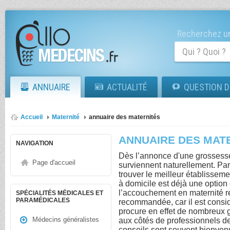
Recherchez un
ANNUAIRE
ACTUALITÉ
QUESTION D
Accueil
Maternité
annuaire des maternités
ANNUAIRE DES MAT
NAVIGATION
Dès l’annonce d'une grosses
Page d'accueil
surviennent naturellement. Par
trouver le meilleur établissem
à domicile est déjà une optio
l’accouchement en maternité re
SPÉCIALITÉS MÉDICALES ET
PARAMÉDICALES
recommandée, car il est consi
procure en effet de nombreux g
Médecins généralistes
aux côtés de professionnels de
conseils sont souvent bienven