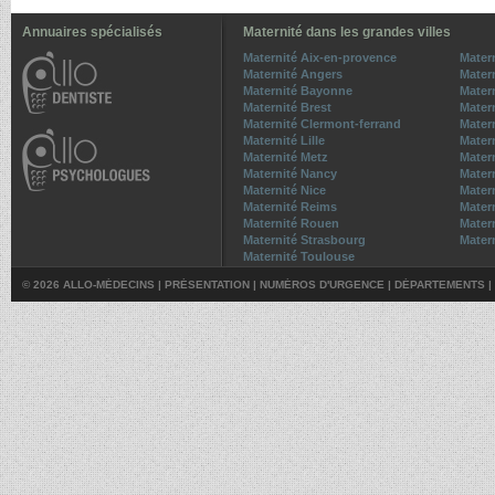
Annuaires spécialisés
Maternité dans les grandes villes
Maternité Aix-en-provence
Mater
Maternité Angers
Matern
Maternité Bayonne
Mater
Maternité Brest
Mater
Maternité Clermont-ferrand
Matern
Maternité Lille
Mater
Maternité Metz
Matern
Maternité Nancy
Mater
Maternité Nice
Mater
Maternité Reims
Mater
Maternité Rouen
Matern
Maternité Strasbourg
Mater
Maternité Toulouse
© 2026 ALLO-MÉDECINS |
PRÉSENTATION
|
NUMÉROS D'URGENCE
|
DÉPARTEMENTS
|