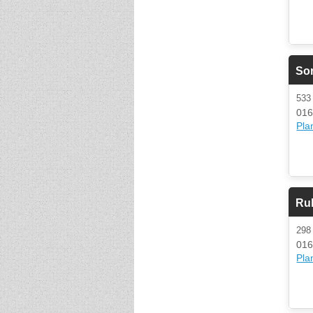
So
53
016
Plan
Ru
29
016
Plan