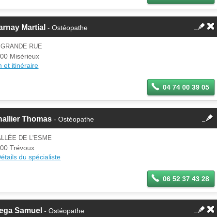
rnay Martial
- Ostéopathe
3 GRANDE RUE
00 Misérieux
 et itinéraire
04 74 00 39 05
fermer
hallier Thomas
- Ostéopathe
Cette fiche est la propriété
d'un membre.
ALLÉE DE L'ESME
Se
00 Trévoux
Si vous êtes ce membre, mettez à
connecter
étails du spécialiste
jour ces informations sur votre
espace Pro.
06 52 37 43 28
tega Samuel
- Ostéopathe