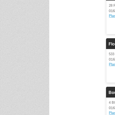
28
016
Plan
Flo
53
016
Plan
Bou
4 
016
Plan