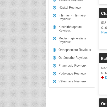
Hôpital Reyrieux
Cha
Infirmier - Infirmière
Reyrieux
53
Kinésithérapeute
016
Reyrieux
Plan
Médecin généraliste
Reyrieux
Orthophoniste Reyrieux
Ostéopathe Reyrieux
Ec
Pharmacie Reyrieux
60 
016
Podologue Reyrieux
D
Vétérinaire Reyrieux
Or