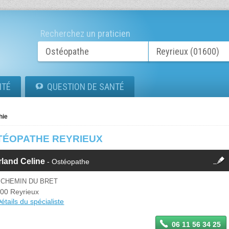
Recherchez un praticien
ITÉ
QUESTION DE SANTÉ
hie
TÉOPATHE REYRIEUX
fermer
land Celine
- Ostéopathe
Cette fiche est la propriété
d'un membre.
 CHEMIN DU BRET
Se
00 Reyrieux
Si vous êtes ce membre, mettez à
connecter
étails du spécialiste
jour ces informations sur votre
espace Pro.
06 11 56 34 25