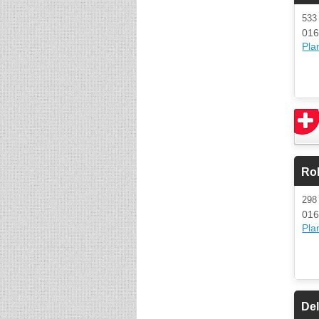
53
016
Plan
Rol
29
016
Plan
De