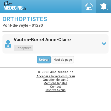
ORTHOPTISTES
Pont-de-veyle - 01290
Vautrin-Borrel Anne-Claire
Orthoptiste
Retour
Haut de page
© 2026 Allo-Médecins
Accéder à la version bureau
Question de santé
Mentions légales
Contact
Inscrivez-vous