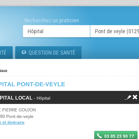
Recherchez un praticien
ITÉ
QUESTION DE SANTÉ
taux
PITAL PONT-DE-VEYLE
PITAL LOCAL
- Hôpital
E PIERRE GOUJON
90 Pont-de-veyle
 et itinéraire
03 85 23 90 77