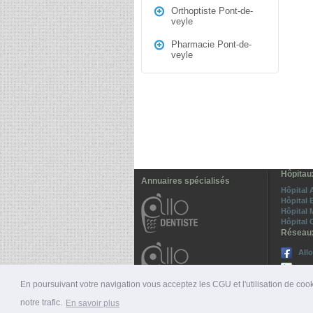
Orthoptiste Pont-de-
veyle
Pharmacie Pont-de-
veyle
Hôpitau
Annuaires spécialisés
Hôpital
Hôpital 
Hôpital 
Hôpital
Réseau
All
Sui
En poursuivant votre navigation vous acceptez les CGU et l'utilisation de cook
notre trafic.
En savoir plus
© 2026 ALLO-MÉDECINS |
PRÉSENTATION
|
NUMÉ