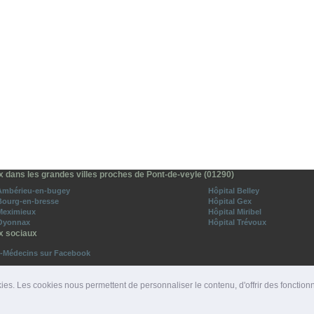
x dans les grandes villes proches de Pont-de-veyle (01290)
 Ambérieu-en-bugey
Hôpital Belley
Bourg-en-bresse
Hôpital Gex
Meximieux
Hôpital Miribel
 Oyonnax
Hôpital Trévoux
x sociaux
o-Médecins sur Facebook
vez-nous sur Twitter
ies. Les cookies nous permettent de personnaliser le contenu, d'offrir des fonction
ROS D'URGENCE
|
DÉPARTEMENTS
|
PRESSE
|
SITES PARTENAIRES
|
LIENS PARTENAIRE