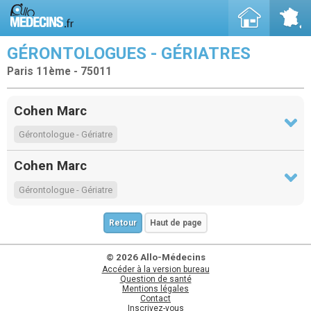
GÉRONTOLOGUES - GÉRIATRES
Paris 11ème - 75011
Cohen Marc
Gérontologue - Gériatre
Cohen Marc
Gérontologue - Gériatre
Retour
Haut de page
© 2026 Allo-Médecins
Accéder à la version bureau
Question de santé
Mentions légales
Contact
Inscrivez-vous