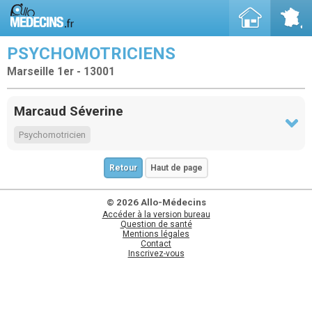
PSYCHOMOTRICIENS
Marseille 1er - 13001
Marcaud Séverine
Psychomotricien
Retour
Haut de page
© 2026 Allo-Médecins
Accéder à la version bureau
Question de santé
Mentions légales
Contact
Inscrivez-vous