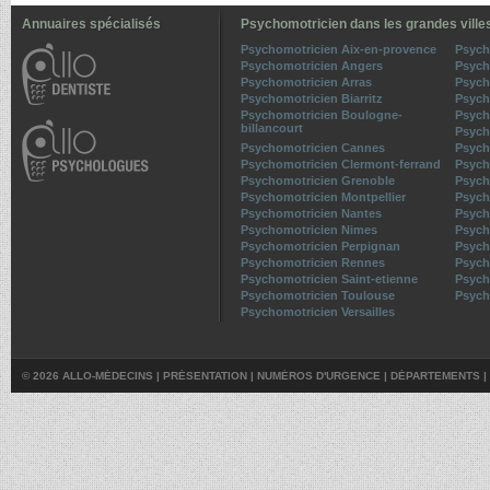
Annuaires spécialisés
Psychomotricien dans les grandes ville
Psychomotricien Aix-en-provence
Psych
Psychomotricien Angers
Psych
Psychomotricien Arras
Psych
Psychomotricien Biarritz
Psych
Psychomotricien Boulogne-
Psych
billancourt
Psych
Psychomotricien Cannes
Psych
Psychomotricien Clermont-ferrand
Psych
Psychomotricien Grenoble
Psych
Psychomotricien Montpellier
Psych
Psychomotricien Nantes
Psych
Psychomotricien Nimes
Psych
Psychomotricien Perpignan
Psych
Psychomotricien Rennes
Psych
Psychomotricien Saint-etienne
Psych
Psychomotricien Toulouse
Psych
Psychomotricien Versailles
© 2026 ALLO-MÉDECINS |
PRÉSENTATION
|
NUMÉROS D'URGENCE
|
DÉPARTEMENTS
|