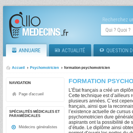
Recherchez un
ANNUAIRE
ACTUALITÉ
QUESTION D
Accueil
Psychomotricien
formation psychomotricien
FORMATION PSYCHO
NAVIGATION
L’État français a créé un dipl
Page d'accueil
Cette technique est d’ailleurs
plusieurs années. C’est cependa
français, ainsi que la reconnai
l’existence actuelle de cursus 
SPÉCIALITÉS MÉDICALES ET
PARAMÉDICALES
psychomotricien dure générale
aspirants ont la possibilité d
Médecins généralistes
d’étude. Le diplôme ainsi obte
permet d’ouvrir les portes du 