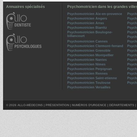
Annuaires spécialisés
Psychomotricien dans les grandes ville
Psychomotricien Aix-en-provence
Psych
Psychomotricien Angers
Psych
Psychomotricien Arras
Psych
Psychomotricien Biarritz
Psych
Psychomotricien Boulogne-
Psych
billancourt
Psych
Psychomotricien Cannes
Psych
Psychomotricien Clermont-ferrand
Psych
Psychomotricien Grenoble
Psych
Psychomotricien Montpellier
Psych
Psychomotricien Nantes
Psych
Psychomotricien Nimes
Psych
Psychomotricien Perpignan
Psych
Psychomotricien Rennes
Psych
Psychomotricien Saint-etienne
Psych
Psychomotricien Toulouse
Psych
Psychomotricien Versailles
© 2026 ALLO-MÉDECINS |
PRÉSENTATION
|
NUMÉROS D'URGENCE
|
DÉPARTEMENTS
|