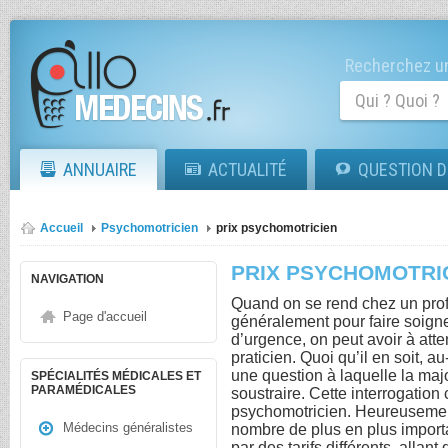
Recherchez un
ANNUAIRE
ACTUALITÉ
QUESTION D
Accueil
Psychomotricien
prix psychomotricien
PRIX PSYCHOMOTRI
NAVIGATION
Quand on se rend chez un profe
Page d'accueil
généralement pour faire soigne
d’urgence, on peut avoir à atte
praticien. Quoi qu’il en soit, au
une question à laquelle la maj
SPÉCIALITÉS MÉDICALES ET
PARAMÉDICALES
soustraire. Cette interrogation 
psychomotricien. Heureusement
Médecins généralistes
nombre de plus en plus importa
par des tarifs différents, allan