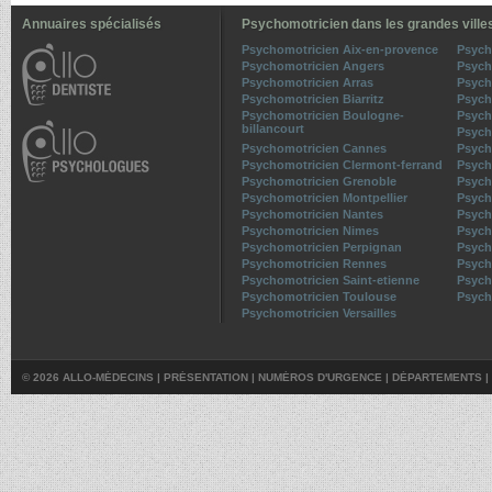
Annuaires spécialisés
Psychomotricien dans les grandes ville
Psychomotricien Aix-en-provence
Psych
Psychomotricien Angers
Psych
Psychomotricien Arras
Psych
Psychomotricien Biarritz
Psych
Psychomotricien Boulogne-
Psych
billancourt
Psych
Psychomotricien Cannes
Psych
Psychomotricien Clermont-ferrand
Psych
Psychomotricien Grenoble
Psych
Psychomotricien Montpellier
Psych
Psychomotricien Nantes
Psych
Psychomotricien Nimes
Psych
Psychomotricien Perpignan
Psych
Psychomotricien Rennes
Psych
Psychomotricien Saint-etienne
Psych
Psychomotricien Toulouse
Psych
Psychomotricien Versailles
© 2026 ALLO-MÉDECINS |
PRÉSENTATION
|
NUMÉROS D'URGENCE
|
DÉPARTEMENTS
|