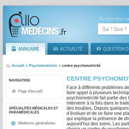
Recherchez un
ANNUAIRE
ACTUALITÉ
QUESTION D
Accueil
Psychomotricien
centre psychomotricité
CENTRE PSYCHOMOT
NAVIGATION
Face à différents problèmes d
Page d'accueil
faire appel à plusieurs techni
psychomotricité fait partie des
intervenir à la fois dans le tr
des troubles. Depuis quelques 
SPÉCIALITÉS MÉDICALES ET
PARAMÉDICALES
d’évoluer et de se faire une p
qui explique la présence de d
Médecins généralistes
aujourd’hui des soins. Les par
choisir un centre de psychomot