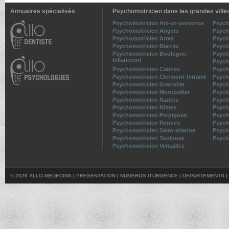
Annuaires spécialisés
Psychomotricien dans les grandes ville
Psychomotricien Aix-en-provence
Psych
Psychomotricien Angers
Psych
Psychomotricien Arras
Psych
Psychomotricien Biarritz
Psych
Psychomotricien Boulogne-
Psych
billancourt
Psych
Psychomotricien Cannes
Psych
Psychomotricien Clermont-ferrand
Psych
Psychomotricien Grenoble
Psych
Psychomotricien Montpellier
Psych
Psychomotricien Nantes
Psych
Psychomotricien Nimes
Psych
Psychomotricien Perpignan
Psych
Psychomotricien Rennes
Psych
Psychomotricien Saint-etienne
Psych
Psychomotricien Toulouse
Psych
Psychomotricien Versailles
© 2026 ALLO-MÉDECINS |
PRÉSENTATION
|
NUMÉROS D'URGENCE
|
DÉPARTEMENTS
|