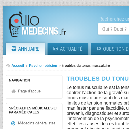
Recherchez un
ANNUAIRE
ACTUALITÉ
QUESTION D
Accueil
Psychomotricien
troubles du tonus musculaire
TROUBLES DU TONU
NAVIGATION
Le tonus musculaire est la te
Page d'accueil
contrer l’action de la gravité 
tonus musculaire sont des mani
limites de tension normales pr
manifester par une flaccidité,
SPÉCIALITÉS MÉDICALES ET
PARAMÉDICALES
prévenir, diagnostiquer et surto
l’intervention de la psychomo
Médecins généralistes
effet, les causes de ces troub
purement physique et avoir une