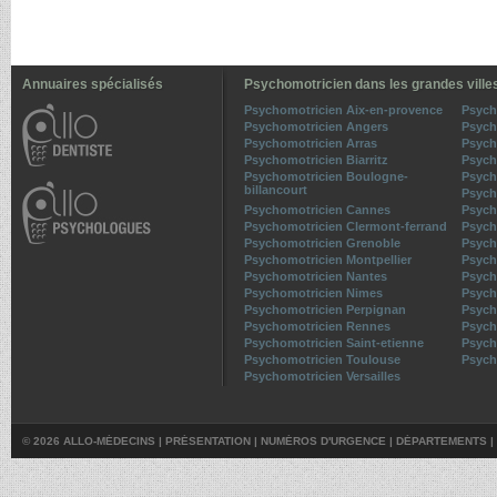
Annuaires spécialisés
Psychomotricien dans les grandes ville
Psychomotricien Aix-en-provence
Psych
Psychomotricien Angers
Psych
Psychomotricien Arras
Psych
Psychomotricien Biarritz
Psych
Psychomotricien Boulogne-
Psych
billancourt
Psych
Psychomotricien Cannes
Psych
Psychomotricien Clermont-ferrand
Psych
Psychomotricien Grenoble
Psych
Psychomotricien Montpellier
Psych
Psychomotricien Nantes
Psych
Psychomotricien Nimes
Psych
Psychomotricien Perpignan
Psych
Psychomotricien Rennes
Psych
Psychomotricien Saint-etienne
Psych
Psychomotricien Toulouse
Psych
Psychomotricien Versailles
© 2026 ALLO-MÉDECINS |
PRÉSENTATION
|
NUMÉROS D'URGENCE
|
DÉPARTEMENTS
|