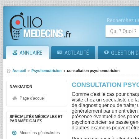
Recherchez un
ANNUAIRE
ACTUALITÉ
QUESTION D
Accueil
Psychomotricien
consultation psychomotricien
CONSULTATION PSY
NAVIGATION
Comme c'est le cas pour chaqu
Page d'accueil
visite chez un spécialiste de l
de diagnostiquer ou de traite
généralement par un entretien en
présence éventuelle des paren
SPÉCIALITÉS MÉDICALES ET
PARAMÉDICALES
psychomotricien se passe génér
d’autres examens peuvent êtr
Médecins généralistes
Pour ne pas avoir à attendre l