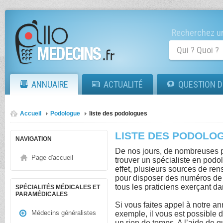
Recherchez un
ANNUAIRE
ACTUALITÉ
QUESTION D
Accueil
Podologue
liste des podologues
LISTE DES PODOLO
NAVIGATION
De nos jours, de nombreuses p
Page d'accueil
trouver un spécialiste en podo
effet, plusieurs sources de re
pour disposer des numéros de 
tous les praticiens exerçant d
SPÉCIALITÉS MÉDICALES ET
PARAMÉDICALES
Si vous faites appel à notre 
Médecins généralistes
exemple, il vous est possible 
un rien de temps. A l’aide de 