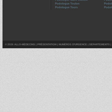
Podologue Toulon
Podol
Podologue Tours
Podol
© 2026 ALLO-MÉDECINS |
PRÉSENTATION
|
NUMÉROS D'URGENCE
|
DÉPARTEMENTS
|