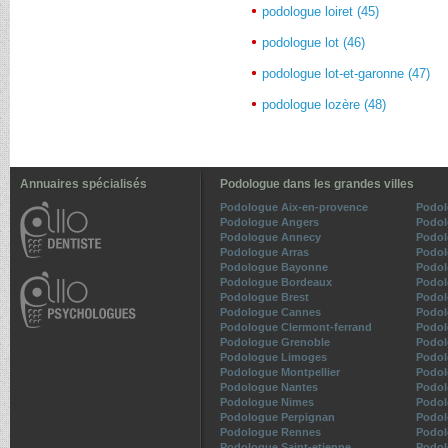
podologue loiret (45)
podologue lot (46)
podologue lot-et-garonne (47)
podologue lozère (48)
Annuaires spécialisés
Podologue dans les grandes villes
Podologue Aix-en-provence
Podol
Podologue Angers
Podol
Podologue Annecy
Podol
Podologue Arras
Podol
Podologue Bayonne
Podol
Podologue Bordeaux
Podol
Podologue Brest
Podol
Podologue Cannes
Podol
Podologue Clermont-ferrand
Podol
Podologue Grenoble
Podol
Podologue Limoges
Podol
Podologue Montpellier
Podol
Podologue Nantes
Podol
Podologue Nimes
Podol
Podologue Perpignan
Podol
Podologue Rennes
Podol
Podologue Saint-etienne
Podol