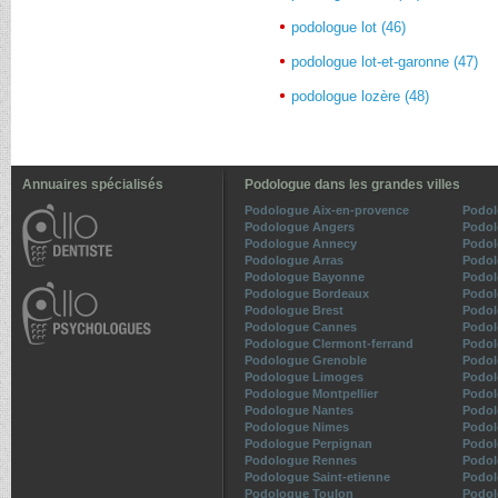
podologue lot (46)
podologue lot-et-garonne (47)
podologue lozère (48)
Annuaires spécialisés
Podologue dans les grandes villes
Podologue Aix-en-provence
Podol
Podologue Angers
Podol
Podologue Annecy
Podol
Podologue Arras
Podol
Podologue Bayonne
Podol
Podologue Bordeaux
Podol
Podologue Brest
Podol
Podologue Cannes
Podol
Podologue Clermont-ferrand
Podol
Podologue Grenoble
Podol
Podologue Limoges
Podol
Podologue Montpellier
Podol
Podologue Nantes
Podol
Podologue Nimes
Podol
Podologue Perpignan
Podol
Podologue Rennes
Podol
Podologue Saint-etienne
Podol
Podologue Toulon
Podol