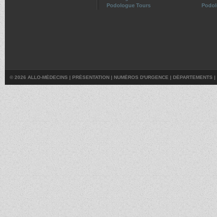
Podologue Tours
Podol
© 2026 ALLO-MÉDECINS |
PRÉSENTATION
|
NUMÉROS D'URGENCE
|
DÉPARTEMENTS
|