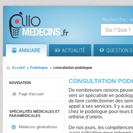
Recherchez un
ANNUAIRE
ACTUALITÉ
QUESTION D
Accueil
Podologue
consultation podologue
CONSULTATION PO
NAVIGATION
De nombreuses raisons peuven
Page d'accueil
vers un spécialiste en podolo
de faire confectionner des sem
appel à ses services. Il y a au
chez le podologue pour leurs 
SPÉCIALITÉS MÉDICALES ET
PARAMÉDICALES
orthèse d’orteils.
Médecins généralistes
De nos jours, les compétences
aussi sollicitées pour prévenir