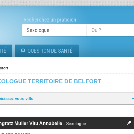
Recherchez un praticien
ITÉ
QUESTION DE SANTÉ
elfort
XOLOGUE TERRITOIRE DE BELFORT
fermer
gratz Muller Vitu Annabelle
- Sexologue
Cette fiche est la propriété
d'un membre.