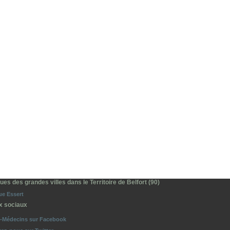
es des grandes villes dans le Territoire de Belfort (90)
e Essert
x sociaux
o-Médecins sur Facebook