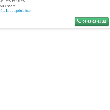
RUE DES ECOLES
Se
50 Essert
Si vous êtes ce membre, mettez à
connecter
étails du spécialiste
jour ces informations sur votre
espace Pro.
06 62 02 41 28