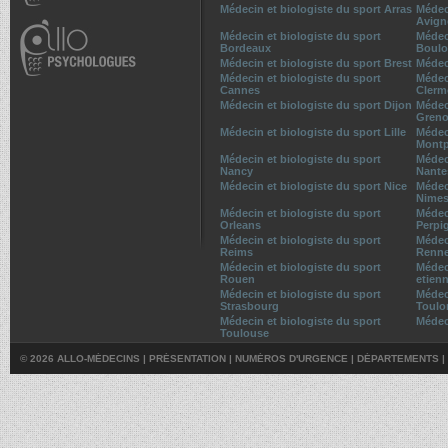
Médecin et biologiste du sport Arras
Médec
Avig
Médecin et biologiste du sport
Médec
Bordeaux
Boulo
Médecin et biologiste du sport Brest
Médec
Médecin et biologiste du sport
Médec
Cannes
Clerm
Médecin et biologiste du sport Dijon
Médec
Greno
Médecin et biologiste du sport Lille
Médec
Montp
Médecin et biologiste du sport
Médec
Nancy
Nante
Médecin et biologiste du sport Nice
Médec
Nime
Médecin et biologiste du sport
Médec
Orleans
Perpi
Médecin et biologiste du sport
Médec
Reims
Renn
Médecin et biologiste du sport
Médeci
Rouen
etien
Médecin et biologiste du sport
Médec
Strasbourg
Toulo
Médecin et biologiste du sport
Médec
Toulouse
© 2026 ALLO-MÉDECINS |
PRÉSENTATION
|
NUMÉROS D'URGENCE
|
DÉPARTEMENTS
|