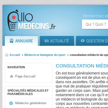
Recherchez un
ANNUAIRE
ACTUALITÉ
QUESTION D
Accueil
Médecin et biologiste du sport
consultation médecin du sp
CONSULTATION MÉD
NAVIGATION
On est tous généralement souci
Page d'accueil
conséquent on est de plus en p
dans nos assiettes. On arrête 
que mal de pratiquer régulièrem
garder un corps sain. Mais parf
SPÉCIALITÉS MÉDICALES ET
PARAMÉDICALES
notamment dans ce cas qu’il es
un médecin et biologiste du spo
Médecins généralistes
corps aux nouvelles contrainte
chez un médecin du sport perm