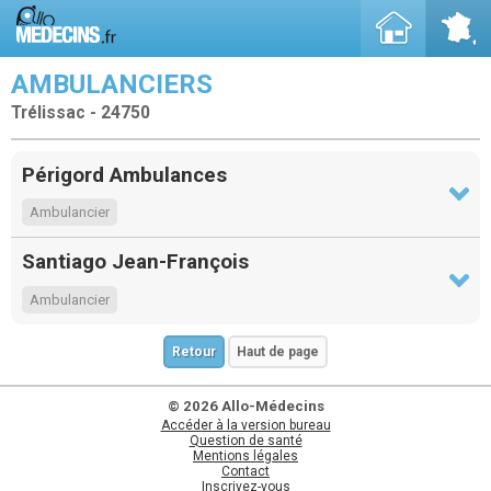
AMBULANCIERS
Trélissac - 24750
Périgord Ambulances
Ambulancier
Santiago Jean-François
Ambulancier
Retour
Haut de page
© 2026 Allo-Médecins
Accéder à la version bureau
Question de santé
Mentions légales
Contact
Inscrivez-vous