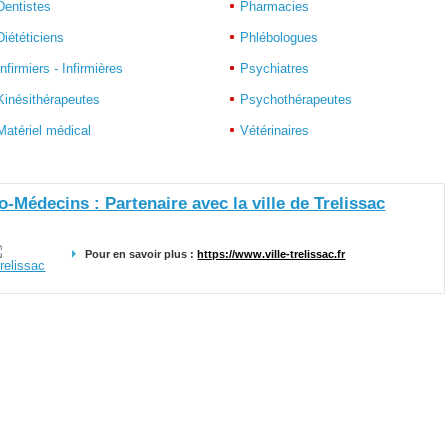
Dentistes
Pharmacies
Diététiciens
Phlébologues
Infirmiers - Infirmières
Psychiatres
Kinésithérapeutes
Psychothérapeutes
Matériel médical
Vétérinaires
o-Médecins : Partenaire avec la ville de Trelissac
Pour en savoir plus :
https://www.ville-trelissac.fr