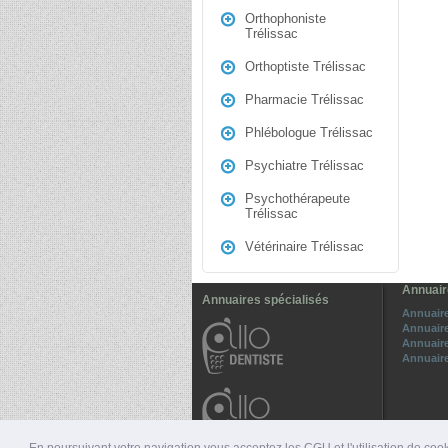
Orthophoniste
Trélissac
Orthoptiste Trélissac
Pharmacie Trélissac
Phlébologue Trélissac
Psychiatre Trélissac
Psychothérapeute
Trélissac
Vétérinaire Trélissac
Annuair
Annuaires spécialisés
Annuair
Annuaire
Annuaire
Annuaire