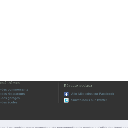
es à thèmes
Réseaux sociaux
e des commerçants
 des réparateurs
Allo-Médecins sur Facebook
 des garages
Suivez-nous sur Twitter
 des écoles