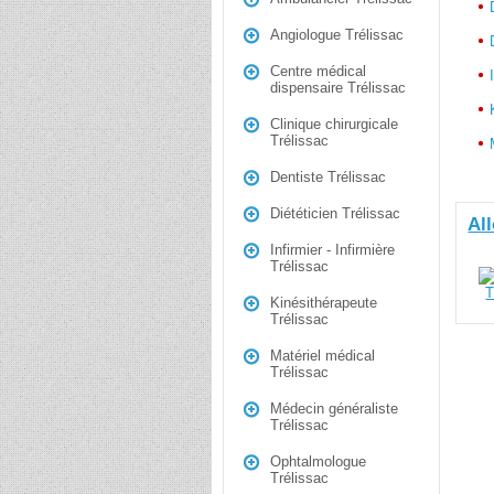
Angiologue Trélissac
Centre médical
dispensaire Trélissac
Clinique chirurgicale
Trélissac
Dentiste Trélissac
Diététicien Trélissac
All
Infirmier - Infirmière
Trélissac
Kinésithérapeute
Trélissac
Matériel médical
Trélissac
Médecin généraliste
Trélissac
Ophtalmologue
Trélissac