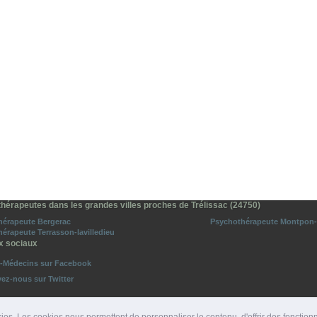
hérapeutes dans les grandes villes proches de Trélissac (24750)
hérapeute Bergerac
Psychothérapeute Montpon-
érapeute Terrasson-lavilledieu
x sociaux
o-Médecins sur Facebook
vez-nous sur Twitter