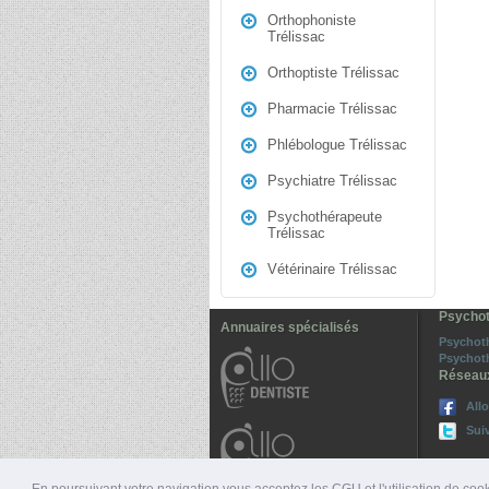
Orthophoniste
Trélissac
Orthoptiste Trélissac
Pharmacie Trélissac
Phlébologue Trélissac
Psychiatre Trélissac
Psychothérapeute
Trélissac
Vétérinaire Trélissac
Psychot
Annuaires spécialisés
Psychot
Psychoth
Réseau
All
Sui