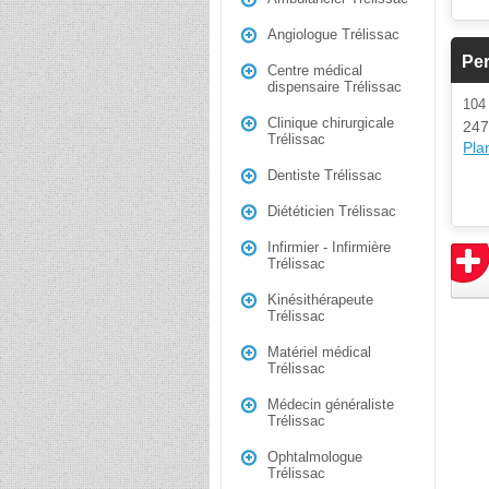
Angiologue Trélissac
Per
Centre médical
dispensaire Trélissac
10
Clinique chirurgicale
247
Trélissac
Plan
Dentiste Trélissac
Diététicien Trélissac
Infirmier - Infirmière
Trélissac
Kinésithérapeute
Trélissac
Matériel médical
Trélissac
Médecin généraliste
Trélissac
Ophtalmologue
Trélissac