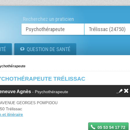
Recherchez un praticien
ITÉ
QUESTION DE SANTÉ
ychothérapeute
YCHOTHÉRAPEUTE TRÉLISSAC
lleneuve Agnès
- Psychothérapeute
4 AVENUE GEORGES POMPIDOU
50 Trélissac
 et itinéraire
05 53 54 17 72