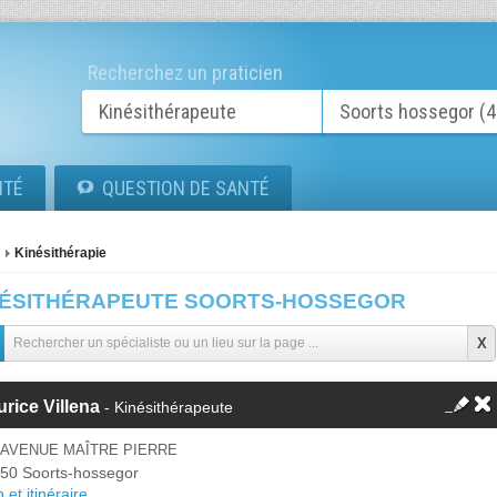
Recherchez un praticien
ITÉ
QUESTION DE SANTÉ
Kinésithérapie
NÉSITHÉRAPEUTE SOORTS-HOSSEGOR
rice Villena
- Kinésithérapeute
 AVENUE MAÎTRE PIERRE
50 Soorts-hossegor
 et itinéraire