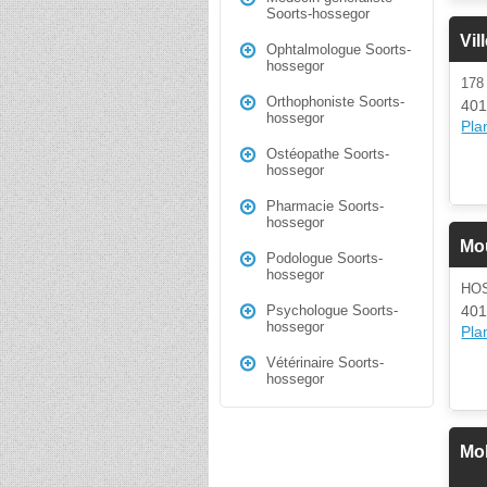
Soorts-hossegor
Vil
Ophtalmologue Soorts-
hossegor
178
Orthophoniste Soorts-
401
hossegor
Plan
Ostéopathe Soorts-
hossegor
Pharmacie Soorts-
hossegor
Mo
Podologue Soorts-
hossegor
HO
401
Psychologue Soorts-
hossegor
Plan
Vétérinaire Soorts-
hossegor
Mol