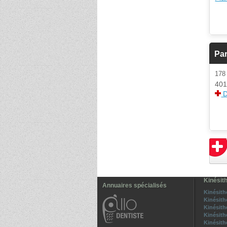
Par
178
401
D
Kinésit
Annuaires spécialisés
Kinésith
Kinésith
Kinésit
Kinésith
Kinésith