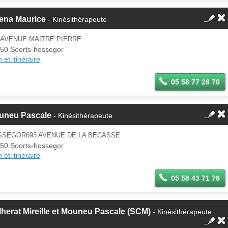
lena Maurice
- Kinésithérapeute
 AVENUE MAITRE PIERRE
50 Soorts-hossegor
 et itinéraire
05 58 77 26 70
uneu Pascale
- Kinésithérapeute
SSEGOR693 AVENUE DE LA BECASSE
50 Soorts-hossegor
 et itinéraire
05 58 43 71 78
herat Mireille et Mouneu Pascale (SCM)
- Kinésithérapeute