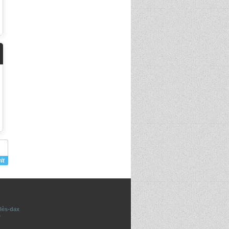
-lès-dax
r