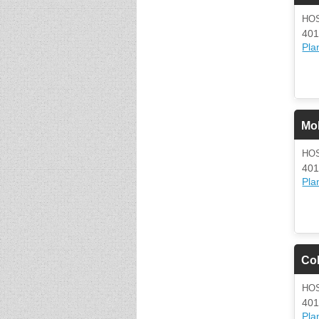
HO
401
Plan
Mol
HO
401
Plan
Col
HO
401
Plan