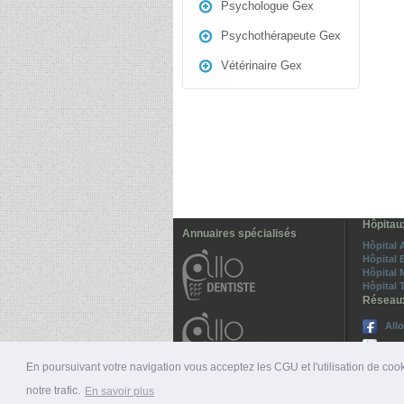
Psychologue Gex
Psychothérapeute Gex
Vétérinaire Gex
Hôpitau
Annuaires spécialisés
Hôpital
Hôpital 
Hôpital M
Hôpital 
Réseau
All
Sui
En poursuivant votre navigation vous acceptez les CGU et l'utilisation de cook
notre trafic.
En savoir plus
© 2026 ALLO-MÉDECINS |
PRÉSENTATION
|
NUMÉ