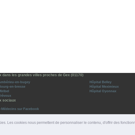
x dans les grandes villes proches de Gex (01170)
 Ambérieu-en-bugey
Hôpital Belley
Bourg-en-bresse
Hôpital Meximieux
iribel
Hôpital Oyonnax
Trévoux
x sociaux
o-Médecins sur Facebook
vez-nous sur Twitter
ies. Les cookies nous permettent de personnaliser le contenu, d'offrir des fonction
ROS D'URGENCE
|
DÉPARTEMENTS
|
PRESSE
|
SITES PARTENAIRES
|
LIENS PARTENAIRE