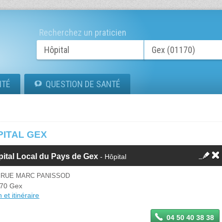
Recherchez un praticien
ITÉ
QUESTION DE SANTÉ
PITAL GEX
ital Local du Pays de Gex
- Hôpital
0 RUE MARC PANISSOD
70 Gex
 et itinéraire
04 50 40 38 38