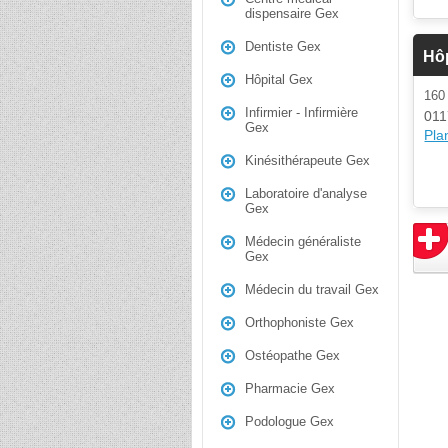
dispensaire Gex
Dentiste Gex
Hôp
Hôpital Gex
16
Infirmier - Infirmière
011
Gex
Plan
Kinésithérapeute Gex
Laboratoire d'analyse
Gex
Médecin généraliste
Gex
Médecin du travail Gex
Orthophoniste Gex
Ostéopathe Gex
Pharmacie Gex
Podologue Gex