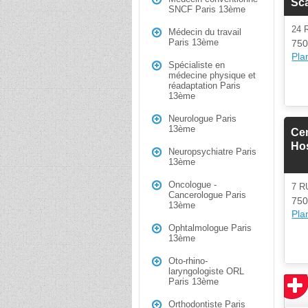
Sc
SNCF Paris 13ème
24 
Médecin du travail
Paris 13ème
750
Plan
Spécialiste en
médecine physique et
réadaptation Paris
13ème
Neurologue Paris
13ème
Cen
Hos
Neuropsychiatre Paris
13ème
Oncologue -
7 R
Cancerologue Paris
750
13ème
Plan
Ophtalmologue Paris
13ème
Oto-rhino-
laryngologiste ORL
Paris 13ème
Orthodontiste Paris