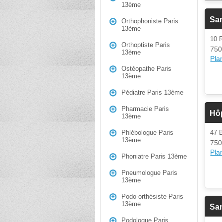
13ème
San
Orthophoniste Paris
13ème
10
Orthoptiste Paris
750
13ème
Plan
Ostéopathe Paris
13ème
Pédiatre Paris 13ème
Pharmacie Paris
Hôp
13ème
47 
Phlébologue Paris
13ème
750
Plan
Phoniatre Paris 13ème
Pneumologue Paris
13ème
Podo-orthésiste Paris
13ème
San
Podologue Paris