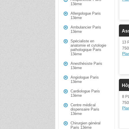
13ème
Allergologue Paris
13ème
Ambulancier Paris
Ass
13ème
Spécialiste en
13 
anatomie et cytologie
750
pathologique Paris
Plan
13ème
Anesthésiste Paris
13ème
Angiologue Paris
13ème
Hôp
Cardiologue Paris
13ème
8 
750
Centre médical
Plan
dispensaire Paris
13ème
Chirurgien général
Paris 13ème