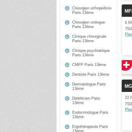
Chirurgien orthopédiste
MF
Paris 13ème
Chirurgien urologue
6 
Paris 13ème
750
Plan
Clinique chirurgicale
Paris 13ème
Clinique psychiatrique
Paris 13ème
CMPP Paris 13ème
Dentiste Paris 13ème
Dermatologue Paris
MGE
13ème
22 
Diététicien Paris
13ème
750
Plan
Endocrinologue Paris
13ème
Ergothérapeute Paris
13ème