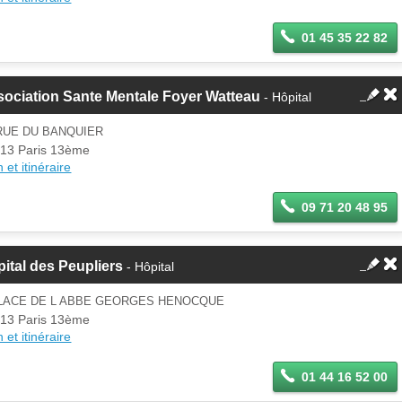
01 45 35 22 82
ociation Sante Mentale Foyer Watteau
- Hôpital
RUE DU BANQUIER
13 Paris 13ème
 et itinéraire
09 71 20 48 95
ital des Peupliers
- Hôpital
PLACE DE L ABBE GEORGES HENOCQUE
13 Paris 13ème
 et itinéraire
01 44 16 52 00