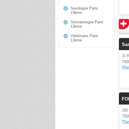
Sexologue Paris
13ème
Stomatologue Paris
13ème
Vétérinaire Paris
13ème
San
11 
750
Plan
FO
182
750
Plan