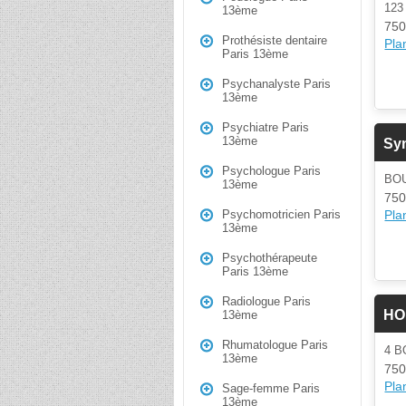
12
13ème
750
Prothésiste dentaire
Plan
Paris 13ème
Psychanalyste Paris
13ème
Psychiatre Paris
13ème
Sy
Psychologue Paris
BOU
13ème
750
Plan
Psychomotricien Paris
13ème
Psychothérapeute
Paris 13ème
Radiologue Paris
HO
13ème
Rhumatologue Paris
4 
13ème
750
Plan
Sage-femme Paris
13ème