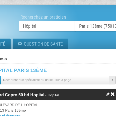
Recherchez un praticien
ITÉ
QUESTION DE SANTÉ
itaux
ITAL PARIS 13ÈME
d Copro 50 bd Hopital
- Hôpital
LEVARD DE L HOPITAL
13 Paris 13ème
 et itinéraire