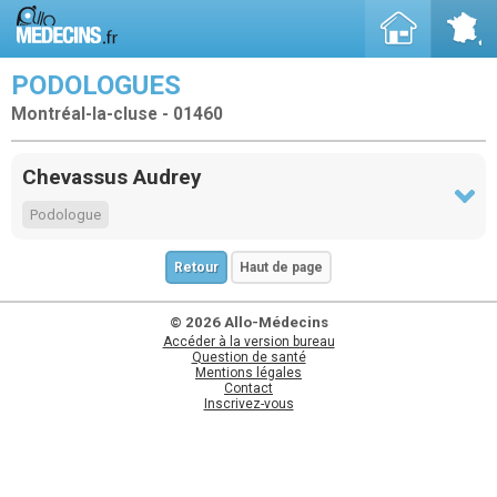
PODOLOGUES
Montréal-la-cluse - 01460
Chevassus Audrey
Podologue
Retour
Haut de page
© 2026 Allo-Médecins
Accéder à la version bureau
Question de santé
Mentions légales
Contact
Inscrivez-vous