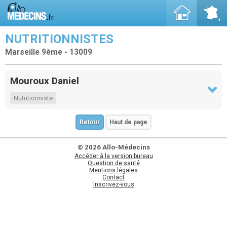
NUTRITIONNISTES
Marseille 9ème - 13009
Mouroux Daniel
Nutritionniste
Retour
Haut de page
© 2026 Allo-Médecins
Accéder à la version bureau
Question de santé
Mentions légales
Contact
Inscrivez-vous