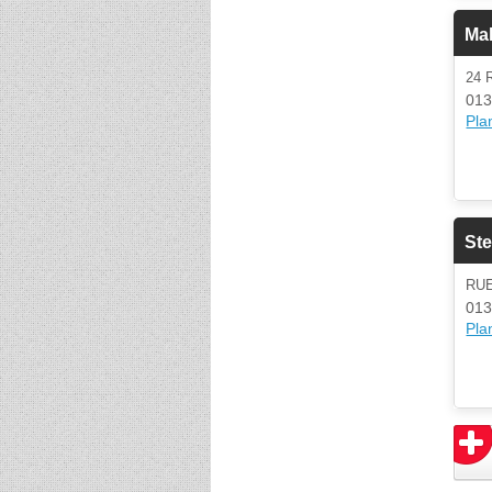
Mah
24 
013
Plan
St
RUE
013
Plan