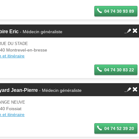
04 74 30 93 89
ire Eric
- Médecin généraliste
RUE DU STADE
40 Montrevel-en-bresse
 et itinéraire
04 74 30 83 22
ard Jean-Pierre
- Médecin généraliste
ANGE NEUVE
40 Foissiat
 et itinéraire
04 74 52 39 20