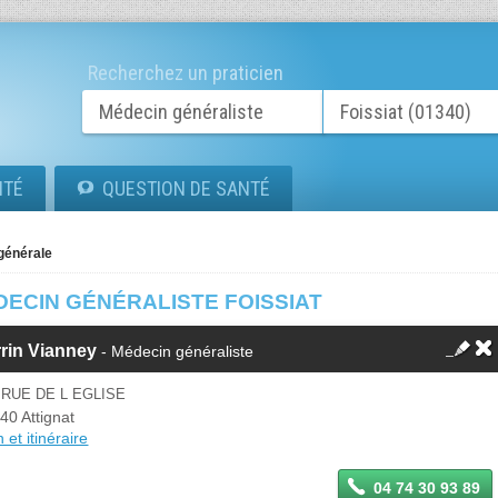
Recherchez un praticien
ITÉ
QUESTION DE SANTÉ
générale
DECIN GÉNÉRALISTE FOISSIAT
rin Vianney
- Médecin généraliste
 RUE DE L EGLISE
40 Attignat
 et itinéraire
04 74 30 93 89