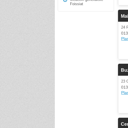
Foissiat
Ma
24 
013
Plan
Bu
23
013
Plan
Cen