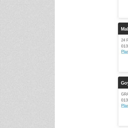
Mab
24 
013
Plan
Goy
GR
013
Plan