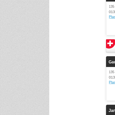
135
013
Plan
Ga
135
013
Plan
Ja