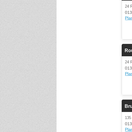
24 
013
Plan
Ro
24 
013
Plan
Br
135
013
Plan