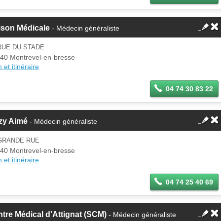
ison Médicale
- Médecin généraliste
RUE DU STADE
40 Montrevel-en-bresse
 et itinéraire
04 74 30 83 22
zy Aimé
- Médecin généraliste
 GRANDE RUE
40 Montrevel-en-bresse
 et itinéraire
04 74 25 40 69
tre Médical d'Attignat (SCM)
- Médecin généraliste