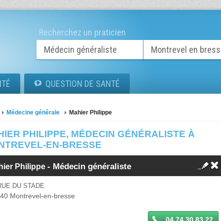
Recherchez un praticien
ITÉ
QUESTION DE SANTÉ
Médecine générale
Mahier Philippe
IER PHILIPPE, MÉDECIN GÉNÉRALISTE À
NTREVEL-EN-BRESSE
-
Médecin généraliste
ier Philippe
RUE DU STADE
340
Montrevel-en-bresse
04 74 30 83 22