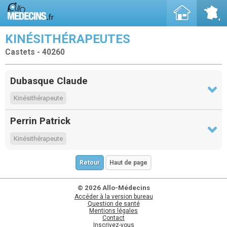
KINÉSITHÉRAPEUTES
Castets - 40260
Dubasque Claude
Kinésithérapeute
Perrin Patrick
Kinésithérapeute
Retour
Haut de page
© 2026 Allo-Médecins
Accéder à la version bureau
Question de santé
Mentions légales
Contact
Inscrivez-vous