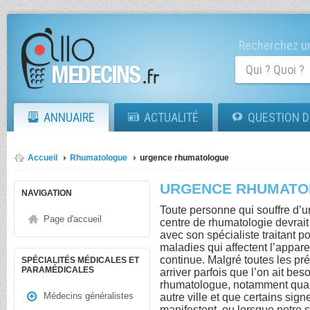
Recherchez un
ANNUAIRE
ACTUALITÉ
QUESTION D
Accueil
Rhumatologue
urgence rhumatologue
URGENCE RHUMAT
NAVIGATION
Toute personne qui souffre d’
Page d'accueil
centre de rhumatologie devrait
avec son spécialiste traitant po
maladies qui affectent l’appare
continue. Malgré toutes les pré
SPÉCIALITÉS MÉDICALES ET
PARAMÉDICALES
arriver parfois que l’on ait b
rhumatologue, notamment qua
Médecins généralistes
autre ville et que certains sig
manifestent, ou lorsque notre s