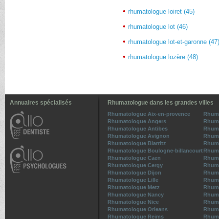
rhumatologue loiret (45)
rhumatologue lot (46)
rhumatologue lot-et-garonne (47
rhumatologue lozère (48)
Annuaires spécialisés
Rhumatologue dans les grandes villes
Rhumatologue Aix-en-provence
Rhum
Rhumatologue Angers
Rhum
Rhumatologue Antibes
Rhuma
Rhumatologue Avignon
Rhum
Rhumatologue Biarritz
Rhuma
Rhumatologue Boulogne-billancourt
Rhuma
Rhumatologue Caen
Rhum
Rhumatologue Cergy
Rhuma
Rhumatologue Dijon
Rhuma
Rhumatologue Lille
Rhuma
Rhumatologue Metz
Rhuma
Rhumatologue Nancy
Rhuma
Rhumatologue Nice
Rhuma
Rhumatologue Orleans
Rhuma
Rhumatologue Reims
Rhum