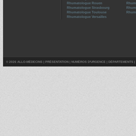
Rhumatologue Rouen
Rhuma
Rhumatologue Strasbourg
Rhuma
Rhumatologue Toulouse
Rhuma
Rhumatologue Versailles
© 2026 ALLO-MÉDECINS |
PRÉSENTATION
|
NUMÉROS D'URGENCE
|
DÉPARTEMENTS
|