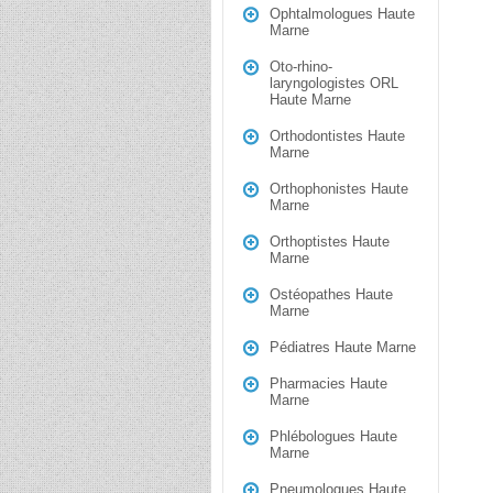
Ophtalmologues Haute
Marne
Oto-rhino-
laryngologistes ORL
Haute Marne
Orthodontistes Haute
Marne
Orthophonistes Haute
Marne
Orthoptistes Haute
Marne
Ostéopathes Haute
Marne
Pédiatres Haute Marne
Pharmacies Haute
Marne
Phlébologues Haute
Marne
Pneumologues Haute