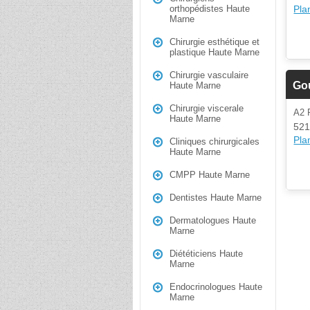
Plan
orthopédistes Haute
Marne
Chirurgie esthétique et
plastique Haute Marne
Chirurgie vasculaire
Go
Haute Marne
Chirurgie viscerale
A2 
Haute Marne
521
Plan
Cliniques chirurgicales
Haute Marne
CMPP Haute Marne
Dentistes Haute Marne
Dermatologues Haute
Marne
Diététiciens Haute
Marne
Endocrinologues Haute
Marne