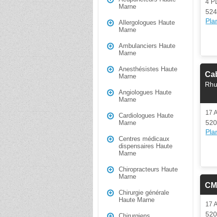
4 P
Marne
524
Plan
Allergologues Haute
Marne
Ambulanciers Haute
Marne
Anesthésistes Haute
Ca
Marne
Rhu
Angiologues Haute
Marne
17 
Cardiologues Haute
52
Marne
Plan
Centres médicaux
dispensaires Haute
Marne
Chiropracteurs Haute
Marne
CM
Chirurgie générale
Haute Marne
17 
52
Chirurgiens