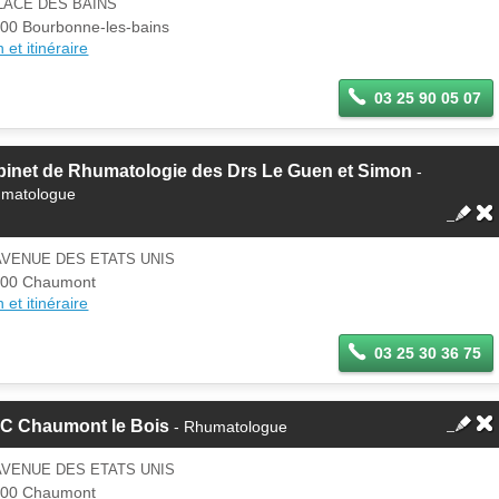
LACE DES BAINS
00 Bourbonne-les-bains
 et itinéraire
03 25 90 05 07
binet de Rhumatologie des Drs Le Guen et Simon
-
matologue
AVENUE DES ETATS UNIS
000 Chaumont
 et itinéraire
03 25 30 36 75
C Chaumont le Bois
- Rhumatologue
AVENUE DES ETATS UNIS
000 Chaumont