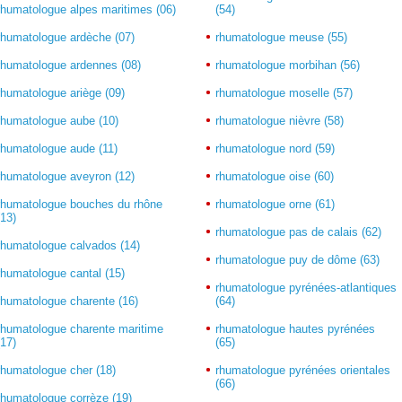
rhumatologue alpes maritimes (06)
(54)
rhumatologue ardèche (07)
rhumatologue meuse (55)
rhumatologue ardennes (08)
rhumatologue morbihan (56)
rhumatologue ariège (09)
rhumatologue moselle (57)
rhumatologue aube (10)
rhumatologue nièvre (58)
rhumatologue aude (11)
rhumatologue nord (59)
rhumatologue aveyron (12)
rhumatologue oise (60)
rhumatologue bouches du rhône
rhumatologue orne (61)
(13)
rhumatologue pas de calais (62)
rhumatologue calvados (14)
rhumatologue puy de dôme (63)
rhumatologue cantal (15)
rhumatologue pyrénées-atlantiques
rhumatologue charente (16)
(64)
rhumatologue charente maritime
rhumatologue hautes pyrénées
(17)
(65)
rhumatologue cher (18)
rhumatologue pyrénées orientales
(66)
rhumatologue corrèze (19)