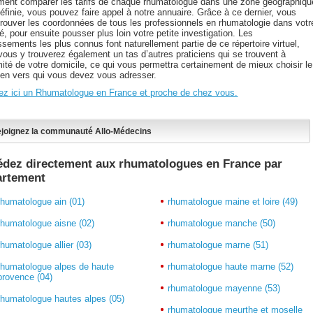
ement comparer les tarifs de chaque rhumatologue dans une zone géographiqu
éfinie, vous pouvez faire appel à notre annuaire. Grâce à ce dernier, vous
 trouver les coordonnées de tous les professionnels en rhumatologie dans votr
té, pour ensuite pousser plus loin votre petite investigation. Les
ssements les plus connus font naturellement partie de ce répertoire virtuel,
vous y trouverez également un tas d’autres praticiens qui se trouvent à
mité de votre domicile, ce qui vous permettra certainement de mieux choisir le
cien vers qui vous devez vous adresser.
ez ici un Rhumatologue en France et proche de chez vous.
joignez la communauté Allo-Médecins
dez directement aux rhumatologues en France par
artement
rhumatologue ain (01)
rhumatologue maine et loire (49)
rhumatologue aisne (02)
rhumatologue manche (50)
rhumatologue allier (03)
rhumatologue marne (51)
rhumatologue alpes de haute
rhumatologue haute marne (52)
provence (04)
rhumatologue mayenne (53)
rhumatologue hautes alpes (05)
rhumatologue meurthe et moselle