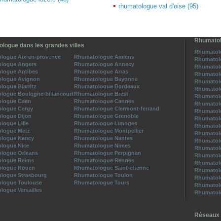
rhumatologue val d'oise (95)
Rhumatol
logue dans les grandes villes
Rhumatolo
logue Aix-en-provence
Rhumatologue Amiens
Rhumatol
logue Angers
Rhumatologue Annecy
Rhumatol
logue Antibes
Rhumatologue Arras
Rhumatol
logue Avignon
Rhumatologue Bayonne
Rhumatol
ogue Biarritz
Rhumatologue Bordeaux
Rhumatol
logue Boulogne-billancourt
Rhumatologue Brest
Rhumatol
logue Caen
Rhumatologue Cannes
Rhumatol
logue Cergy
Rhumatologue Clermont-ferrand
Rhumatol
logue Dijon
Rhumatologue Grenoble
Rhumatol
logue Lille
Rhumatologue Limoges
Rhumatolo
logue Metz
Rhumatologue Montpellier
Rhumatol
logue Nancy
Rhumatologue Nantes
Rhumatol
logue Nice
Rhumatologue Nimes
Rhumatol
logue Orleans
Rhumatologue Perpignan
Rhumatol
logue Reims
Rhumatologue Rennes
Rhumatol
logue Rouen
Rhumatologue Saint-etienne
Rhumatol
logue Strasbourg
Rhumatologue Toulon
Rhumatol
logue Toulouse
Rhumatologue Tours
Rhumatol
ogue Versailles
Rhumatol
Réseaux 