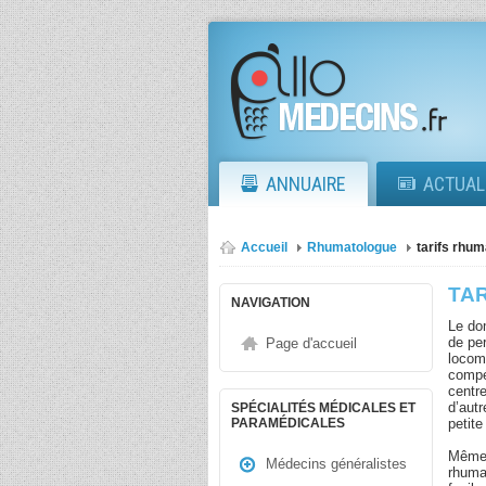
ANNUAIRE
ACTUAL
Accueil
Rhumatologue
tarifs rhu
TA
NAVIGATION
Le do
de pe
Page d'accueil
locomo
compé
centr
d’aut
SPÉCIALITÉS MÉDICALES ET
petite
PARAMÉDICALES
Même s
Médecins généralistes
rhuma