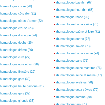
rhumatologue bas-rhin (67)
rhumatologue corse (20)
rhumatologue haut-rhin (68)
rhumatologue côte d'or (21)
rhumatologue rhône (69)
rhumatologue côtes d'armor (22)
rhumatologue haute saône (70)
rhumatologue creuse (23)
rhumatologue saône et loire (71)
rhumatologue dordogne (24)
rhumatologue sarthe (72)
rhumatologue doubs (25)
rhumatologue savoie (73)
rhumatologue drôme (26)
rhumatologue haute savoie (74)
rhumatologue eure (27)
rhumatologue paris (75)
rhumatologue eure et loir (28)
rhumatologue seine maritime (76)
rhumatologue finistère (29)
rhumatologue seine et marne (77)
rhumatologue gard (30)
rhumatologue yvelines (78)
rhumatologue haute garonne (31)
rhumatologue deux sèvres (79)
rhumatologue gers (32)
rhumatologue somme (80)
rhumatologue gironde (33)
rhumatologue tarn (81)