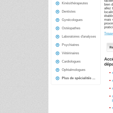
facil
Kinésithérapeutes
bien d
allez
Dentistes
locali
établi
mais 
Gynécologues
proxi
prati
Ostéopathes
Trouv
Laboratoires d'analyses
Psychiatres
Re
Vétérinaires
Accé
Cardiologues
dép
Ophtalmologues
Plus de spécialités ...