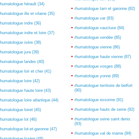
rhumatologue hérault (34)
rhumatologue tarn et garonne (82)
rhumatologue ille et vilaine (35)
rhumatologue var (83)
rhumatologue indre (36)
rhumatologue vaucluse (84)
rhumatologue indre et loire (37)
rhumatologue vendée (85)
rhumatologue isère (38)
rhumatologue vienne (86)
rhumatologue jura (39)
rhumatologue haute vienne (87)
rhumatologue landes (40)
rhumatologue vosges (88)
rhumatologue loir et cher (41)
rhumatologue yonne (89)
rhumatologue loire (42)
rhumatologue territoire de belfort
(90)
rhumatologue haute loire (43)
rhumatologue essonne (91)
rhumatologue loire atlantique (44)
rhumatologue hauts de seine (92)
rhumatologue loiret (45)
rhumatologue seine saint denis
rhumatologue lot (46)
(93)
rhumatologue lot-et-garonne (47)
rhumatologue val de marne (94)
rhumatologue lozère (48)