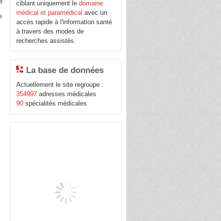
e
ciblant uniquement le
domaine
médical et paramédical
avec un
e
accès rapide à l'information santé
à travers des modes de
recherches assistés.
La base de données
Actuellement le site regroupe :
354997
adresses médicales
90
spécialités médicales