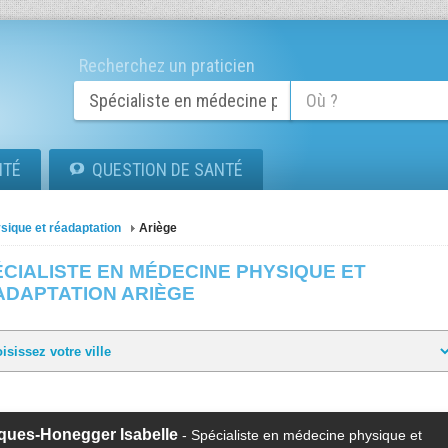
Recherchez un praticien
ITÉ
QUESTION DE SANTÉ
sique et réadaptation
Ariège
CIALISTE EN MÉDECINE PHYSIQUE ET
ADAPTATION ARIÈGE
ques-Honegger Isabelle
- Spécialiste en médecine physique et