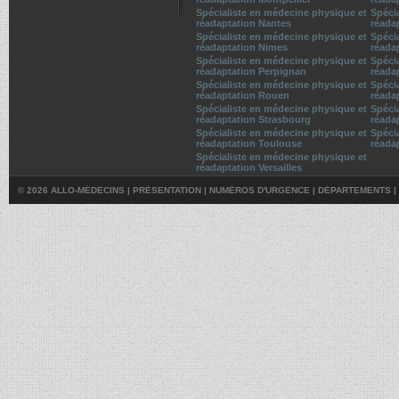
Spécialiste en médecine physique et
Spéci
réadaptation Nantes
réada
Spécialiste en médecine physique et
Spéci
réadaptation Nimes
réada
Spécialiste en médecine physique et
Spéci
réadaptation Perpignan
réada
Spécialiste en médecine physique et
Spéci
réadaptation Rouen
réada
Spécialiste en médecine physique et
Spéci
réadaptation Strasbourg
réada
Spécialiste en médecine physique et
Spéci
réadaptation Toulouse
réada
Spécialiste en médecine physique et
réadaptation Versailles
© 2026 ALLO-MÉDECINS |
PRÉSENTATION
|
NUMÉROS D'URGENCE
|
DÉPARTEMENTS
|