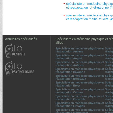
spécialiste en médecine physiq
et réadaptation lot-et-garonne (4
spécialiste en médecine physiq
et réadaptation maine et loire (4
Annuaires spécialisés
Spécialiste en médecine physique et ré
villes
Spécialiste en médecine physique et
Spéci
réadaptation Amiens
réada
Spécialiste en médecine physique et
Spéci
réadaptation Anglet
réada
Spécialiste en médecine physique et
Spéci
réadaptation Antibes
réada
Spécialiste en médecine physique et
Spéci
réadaptation Bayonne
réadap
Spécialiste en médecine physique et
Spéci
réadaptation Bordeaux
réada
Spécialiste en médecine physique et
Spéci
réadaptation Brest
réada
Spécialiste en médecine physique et
Spéci
réadaptation Cannes
réada
Spécialiste en médecine physique et
Spéci
réadaptation Grenoble
réadap
Spécialiste en médecine physique et
Spéci
réadaptation Limoges
réada
Spécialiste en médecine physique et
Spéci
réadaptation Montpellier
réada