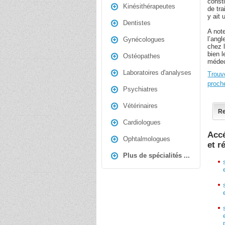
const
Kinésithérapeutes
de tra
y ait 
Dentistes
A note
l’ang
Gynécologues
chez 
bien l
Ostéopathes
médec
Laboratoires d'analyses
Trouv
proch
Psychiatres
Vétérinaires
Re
Cardiologues
Accé
Ophtalmologues
et r
Plus de spécialités ...