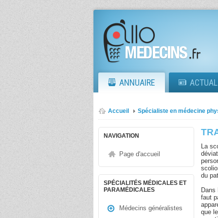
ANNUAIRE
ACTUAL
Accueil
Spécialiste en médecine phy
TR
NAVIGATION
La sc
déviat
Page d'accueil
person
scoli
du pat
SPÉCIALITÉS MÉDICALES ET
Dans 
PARAMÉDICALES
faut p
appar
Médecins généralistes
que le