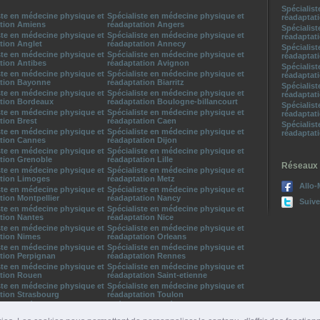
Spécialis
ste en médecine physique et
Spécialiste en médecine physique et
réadaptat
ation Amiens
réadaptation Angers
Spécialis
ste en médecine physique et
Spécialiste en médecine physique et
réadaptat
tion Anglet
réadaptation Annecy
Spécialis
ste en médecine physique et
Spécialiste en médecine physique et
réadaptat
tion Antibes
réadaptation Avignon
Spécialis
ste en médecine physique et
Spécialiste en médecine physique et
réadaptat
ation Bayonne
réadaptation Biarritz
Spécialis
ste en médecine physique et
Spécialiste en médecine physique et
réadaptat
ation Bordeaux
réadaptation Boulogne-billancourt
Spécialis
ste en médecine physique et
Spécialiste en médecine physique et
réadaptat
tion Brest
réadaptation Caen
Spécialis
ste en médecine physique et
Spécialiste en médecine physique et
réadaptat
ation Cannes
réadaptation Dijon
ste en médecine physique et
Spécialiste en médecine physique et
tion Grenoble
réadaptation Lille
Réseaux 
ste en médecine physique et
Spécialiste en médecine physique et
ation Limoges
réadaptation Metz
Allo-
ste en médecine physique et
Spécialiste en médecine physique et
tion Montpellier
réadaptation Nancy
Suive
ste en médecine physique et
Spécialiste en médecine physique et
tion Nantes
réadaptation Nice
ste en médecine physique et
Spécialiste en médecine physique et
tion Nimes
réadaptation Orleans
ste en médecine physique et
Spécialiste en médecine physique et
tion Perpignan
réadaptation Rennes
ste en médecine physique et
Spécialiste en médecine physique et
ation Rouen
réadaptation Saint-etienne
ste en médecine physique et
Spécialiste en médecine physique et
tion Strasbourg
réadaptation Toulon
ste en médecine physique et
Spécialiste en médecine physique et
tion Toulouse
réadaptation Tours