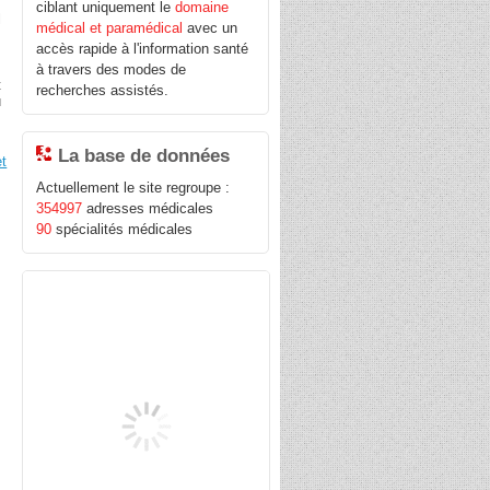
ciblant uniquement le
domaine
l
médical et paramédical
avec un
accès rapide à l'information santé
à travers des modes de
t
recherches assistés.
u
La base de données
t
Actuellement le site regroupe :
354997
adresses médicales
90
spécialités médicales