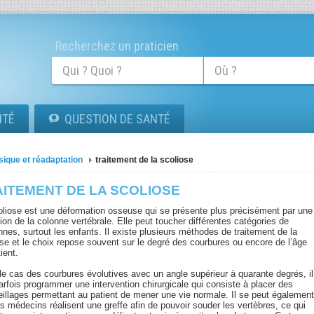
Recherchez un praticien
ITÉ
QUESTION DE SANTÉ
sique et réadaptation
traitement de la scoliose
AITEMENT DE LA SCOLIOSE
oliose est une déformation osseuse qui se présente plus précisément par une
ion de la colonne vertébrale. Elle peut toucher différentes catégories de
nes, surtout les enfants. Il existe plusieurs méthodes de traitement de la
ose et le choix repose souvent sur le degré des courbures ou encore de l’âge
ient.
le cas des courbures évolutives avec un angle supérieur à quarante degrés, il
arfois programmer une intervention chirurgicale qui consiste à placer des
eillages permettant au patient de mener une vie normale. Il se peut égalemen
s médecins réalisent une greffe afin de pouvoir souder les vertèbres, ce qui