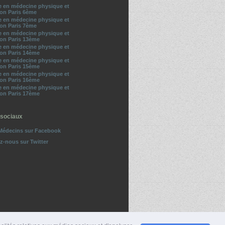
te en médecine physique et
ion Paris 6ème
te en médecine physique et
ion Paris 7ème
te en médecine physique et
ion Paris 13ème
te en médecine physique et
ion Paris 14ème
te en médecine physique et
ion Paris 15ème
te en médecine physique et
ion Paris 16ème
te en médecine physique et
ion Paris 17ème
sociaux
Médecins sur Facebook
z-nous sur Twitter