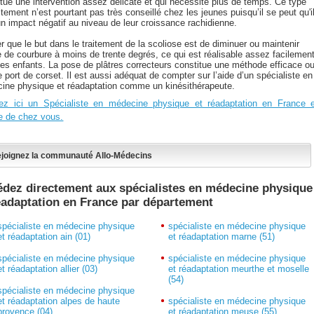
itue une intervention assez délicate et qui nécessite plus de temps. Ce type
itement n’est pourtant pas très conseillé chez les jeunes puisqu’il se peut qu'i
un impact négatif au niveau de leur croissance rachidienne.
r que le but dans le traitement de la scoliose est de diminuer ou maintenir
le de courbure à moins de trente degrés, ce qui est réalisable assez facilemen
les enfants. La pose de plâtres correcteurs constitue une méthode efficace o
e port de corset. Il est aussi adéquat de compter sur l’aide d’un spécialiste en
ine physique et réadaptation comme un kinésithérapeute.
ez ici un Spécialiste en médecine physique et réadaptation en France e
e de chez vous.
joignez la communauté Allo-Médecins
dez directement aux spécialistes en médecine physique
éadaptation en France par département
spécialiste en médecine physique
spécialiste en médecine physique
et réadaptation ain (01)
et réadaptation marne (51)
spécialiste en médecine physique
spécialiste en médecine physique
et réadaptation allier (03)
et réadaptation meurthe et moselle
(54)
spécialiste en médecine physique
et réadaptation alpes de haute
spécialiste en médecine physique
provence (04)
et réadaptation meuse (55)