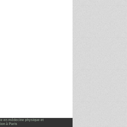
te en médecine physique et
ion à Paris