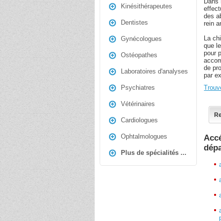
Dans 
Kinésithérapeutes
effect
des a
Dentistes
rein ar
La chi
Gynécologues
que le
pour p
Ostéopathes
accomp
de pr
Laboratoires d'analyses
par e
Trouv
Psychiatres
Vétérinaires
Re
Cardiologues
Ophtalmologues
Accé
dép
Plus de spécialités ...