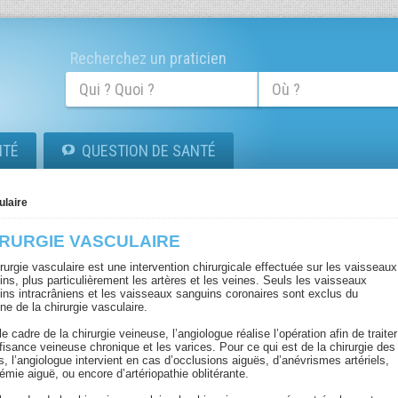
Recherchez un praticien
ITÉ
QUESTION DE SANTÉ
ulaire
IRURGIE VASCULAIRE
rurgie vasculaire est une intervention chirurgicale effectuée sur les vaisseaux
ns, plus particulièrement les artères et les veines. Seuls les vaisseaux
ins intracrâniens et les vaisseaux sanguins coronaires sont exclus du
e de la chirurgie vasculaire.
e cadre de la chirurgie veineuse, l’angiologue réalise l’opération afin de traiter
ffisance veineuse chronique et les varices. Pour ce qui est de la chirurgie des
s, l’angiologue intervient en cas d’occlusions aiguës, d’anévrismes artériels,
émie aiguë, ou encore d’artériopathie oblitérante.