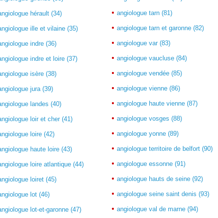
angiologue tarn (81)
angiologue hérault (34)
angiologue tarn et garonne (82)
angiologue ille et vilaine (35)
angiologue var (83)
angiologue indre (36)
angiologue vaucluse (84)
angiologue indre et loire (37)
angiologue vendée (85)
angiologue isère (38)
angiologue vienne (86)
angiologue jura (39)
angiologue haute vienne (87)
angiologue landes (40)
angiologue vosges (88)
angiologue loir et cher (41)
angiologue yonne (89)
angiologue loire (42)
angiologue territoire de belfort (90)
angiologue haute loire (43)
angiologue essonne (91)
angiologue loire atlantique (44)
angiologue hauts de seine (92)
angiologue loiret (45)
angiologue seine saint denis (93)
angiologue lot (46)
angiologue val de marne (94)
angiologue lot-et-garonne (47)