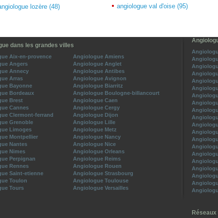
angiologue val d'oise (95)
angiologue lozère (48)
Angiologu
gue dans les grandes villes
Angiologu
gue Aix-en-provence
Angiologue Amiens
Angiologu
gue Angers
Angiologue Anglet
Angiologu
gue Annecy
Angiologue Antibes
Angiologu
gue Arras
Angiologue Avignon
Angiologu
gue Bayonne
Angiologue Biarritz
Angiologu
gue Bordeaux
Angiologue Boulogne-billancourt
Angiologu
gue Brest
Angiologue Caen
Angiologu
gue Cannes
Angiologue Cergy
Angiologu
gue Clermont-ferrand
Angiologue Dijon
Angiologu
gue Grenoble
Angiologue Lille
Angiologu
gue Limoges
Angiologue Metz
Angiologu
ue Montpellier
Angiologue Nancy
Angiologu
gue Nantes
Angiologue Nice
Angiologu
gue Nimes
Angiologue Orleans
Angiologu
gue Perpignan
Angiologue Reims
Angiologu
gue Rennes
Angiologue Rouen
Angiologu
ue Saint-etienne
Angiologue Strasbourg
Angiologu
gue Toulon
Angiologue Toulouse
Angiologu
gue Tours
Angiologue Versailles
Angiologu
Réseaux 