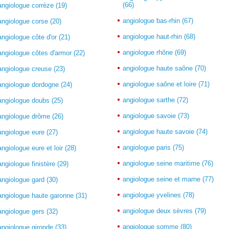
(66)
angiologue corrèze (19)
angiologue bas-rhin (67)
angiologue corse (20)
angiologue haut-rhin (68)
angiologue côte d'or (21)
angiologue rhône (69)
angiologue côtes d'armor (22)
angiologue haute saône (70)
angiologue creuse (23)
angiologue saône et loire (71)
angiologue dordogne (24)
angiologue sarthe (72)
angiologue doubs (25)
angiologue savoie (73)
angiologue drôme (26)
angiologue haute savoie (74)
angiologue eure (27)
angiologue paris (75)
angiologue eure et loir (28)
angiologue seine maritime (76)
angiologue finistère (29)
angiologue seine et marne (77)
angiologue gard (30)
angiologue yvelines (78)
angiologue haute garonne (31)
angiologue deux sèvres (79)
angiologue gers (32)
angiologue somme (80)
angiologue gironde (33)