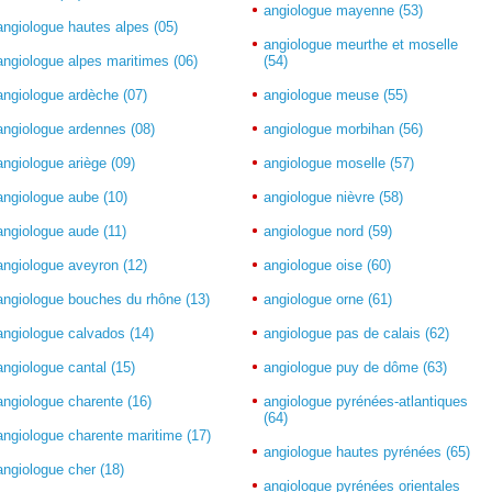
angiologue mayenne (53)
angiologue hautes alpes (05)
angiologue meurthe et moselle
angiologue alpes maritimes (06)
(54)
angiologue ardèche (07)
angiologue meuse (55)
angiologue ardennes (08)
angiologue morbihan (56)
angiologue ariège (09)
angiologue moselle (57)
angiologue aube (10)
angiologue nièvre (58)
angiologue aude (11)
angiologue nord (59)
angiologue aveyron (12)
angiologue oise (60)
angiologue bouches du rhône (13)
angiologue orne (61)
angiologue calvados (14)
angiologue pas de calais (62)
angiologue cantal (15)
angiologue puy de dôme (63)
angiologue charente (16)
angiologue pyrénées-atlantiques
(64)
angiologue charente maritime (17)
angiologue hautes pyrénées (65)
angiologue cher (18)
angiologue pyrénées orientales