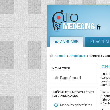
ANNUAIRE
ACTUAL
Accueil
Angiologue
chirurgie vasc
CH
NAVIGATION
La chi
sangui
Page d'accueil
sangu
domain
Dans l
SPÉCIALITÉS MÉDICALES ET
l’insu
PARAMÉDICALES
artère
d’isch
Médecins généralistes