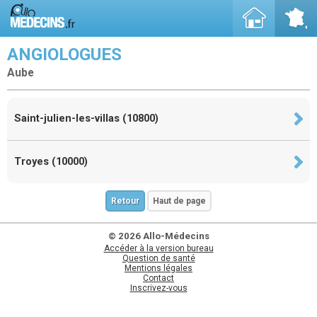
ANGIOLOGUES
Aube
Saint-julien-les-villas (10800)
Troyes (10000)
Retour
Haut de page
© 2026 Allo-Médecins
Accéder à la version bureau
Question de santé
Mentions légales
Contact
Inscrivez-vous