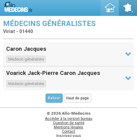
MÉDECINS GÉNÉRALISTES
Viriat - 01440
Caron Jacques
Médecin généraliste
Voarick Jack-Pierre Caron Jacques
Médecin généraliste
Retour
Haut de page
© 2026 Allo-Médecins
Accéder à la version bureau
Question de santé
Mentions légales
Contact
Inscrivez-vous