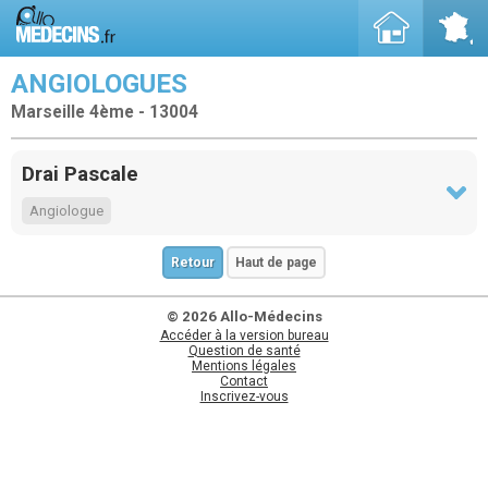
ANGIOLOGUES
Marseille 4ème - 13004
Drai Pascale
Angiologue
Retour
Haut de page
© 2026 Allo-Médecins
Accéder à la version bureau
Question de santé
Mentions légales
Contact
Inscrivez-vous