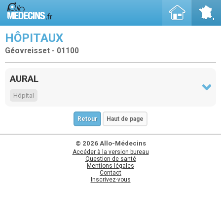
HÔPITAUX
Géovreisset - 01100
AURAL
Hôpital
Retour
Haut de page
© 2026 Allo-Médecins
Accéder à la version bureau
Question de santé
Mentions légales
Contact
Inscrivez-vous