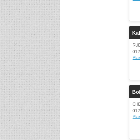
Ka
RU
012
Plan
Bol
CH
012
Plan