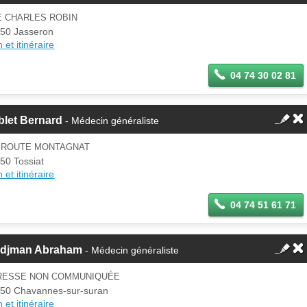
E CHARLES ROBIN
50 Jasseron
 et itinéraire
04 74 30 02 81
blet Bernard
- Médecin généraliste
6 ROUTE MONTAGNAT
50 Tossiat
 et itinéraire
04 74 51 61 71
rdjman Abraham
- Médecin généraliste
RESSE NON COMMUNIQUÉE
50 Chavannes-sur-suran
 et itinéraire