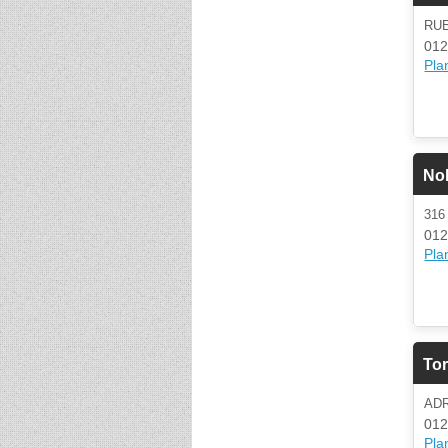
RU
012
Plan
No
31
012
Plan
To
AD
012
Plan