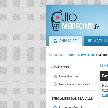
ANNUAIRE
ACTUAL
Accueil
Ain
Corveissiat
Médeci
MÉ
NAVIGATION
Be
Page d'accueil
Retour aux spécialités
RU
012
Plan
SPÉCIALITÉS DANS LA VILLE
Médecin généraliste