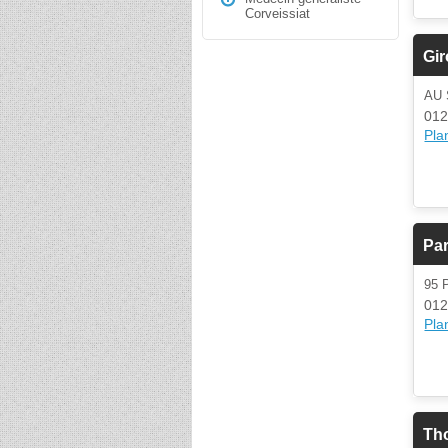
Corveissiat
Gir
AU
012
Plan
Par
95 
012
Plan
Th