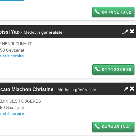
04 74 51 73 62
bissi Yao
- Médecin généraliste
E HENRI DUNANT
50 Ceyzériat
 et itinéraire
04 74 30 09 90
cato Miachon Christine
- Médecin généraliste
EMIN DES FOUGERES
50 Saint-just
 et itinéraire
04 74 45 16 41