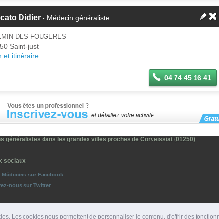
cato Didier
- Médecin généraliste
EMIN DES FOUGERES
50 Saint-just
 et itinéraire
04 74 45 16 41
s généralistes dans les grandes villes proches de Corveissiat (01250)
x sociaux
o-Médecins sur Facebook
vez-nous sur Twitter
ies. Les cookies nous permettent de personnaliser le contenu, d'offrir des fonction