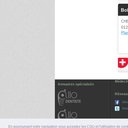
Bol
CH
012
Plan
Médecin
Annuaires spécialisés
Réseau
All
Sui
En poursuivant votre navigation vous acceptez les CGU et l'utilisation de cook