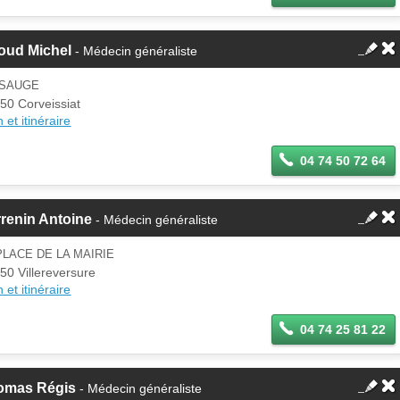
oud Michel
- Médecin généraliste
 SAUGE
50 Corveissiat
 et itinéraire
04 74 50 72 64
renin Antoine
- Médecin généraliste
PLACE DE LA MAIRIE
50 Villereversure
 et itinéraire
04 74 25 81 22
omas Régis
- Médecin généraliste