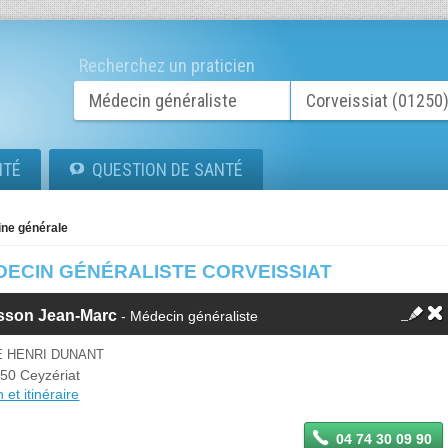
Recherchez un praticien
ITÉ
QUESTION DE SANTÉ
ne générale
DECIN GÉNÉRALISTE CORVEISSIAT
sson Jean-Marc
- Médecin généraliste
E HENRI DUNANT
50 Ceyzériat
 et itinéraire
04 74 30 09 90