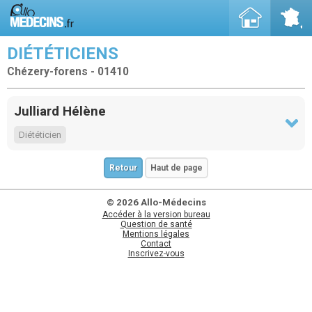
DIÉTÉTICIENS
Chézery-forens - 01410
Julliard Hélène
Diététicien
Retour
Haut de page
© 2026 Allo-Médecins
Accéder à la version bureau
Question de santé
Mentions légales
Contact
Inscrivez-vous