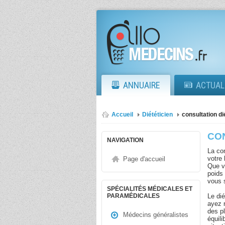
ANNUAIRE
ACTUAL
Accueil
Diététicien
consultation di
CON
NAVIGATION
La co
votre 
Page d'accueil
Que v
poids 
vous s
SPÉCIALITÉS MÉDICALES ET
Le di
PARAMÉDICALES
ayez r
des p
Médecins généralistes
équili