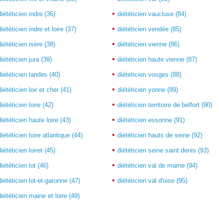
diététicien indre (36)
diététicien vaucluse (84)
diététicien indre et loire (37)
diététicien vendée (85)
diététicien isère (38)
diététicien vienne (86)
diététicien jura (39)
diététicien haute vienne (87)
diététicien landes (40)
diététicien vosges (88)
diététicien loir et cher (41)
diététicien yonne (89)
diététicien loire (42)
diététicien territoire de belfort (90)
diététicien haute loire (43)
diététicien essonne (91)
diététicien loire atlantique (44)
diététicien hauts de seine (92)
diététicien loiret (45)
diététicien seine saint denis (93)
diététicien lot (46)
diététicien val de marne (94)
diététicien lot-et-garonne (47)
diététicien val d'oise (95)
diététicien maine et loire (49)