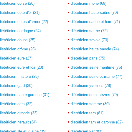
diététicien corse (20)
diététicien rhône (69)
diététicien côte d'or (21)
diététicien haute saône (70)
diététicien côtes d'armor (22)
diététicien saône et loire (71)
diététicien dordogne (24)
diététicien sarthe (72)
diététicien doubs (25)
diététicien savoie (73)
diététicien drôme (26)
diététicien haute savoie (74)
diététicien eure (27)
diététicien paris (75)
diététicien eure et loir (28)
diététicien seine maritime (76)
diététicien finistère (29)
diététicien seine et marne (77)
diététicien gard (30)
diététicien yvelines (78)
diététicien haute garonne (31)
diététicien deux sèvres (79)
diététicien gers (32)
diététicien somme (80)
diététicien gironde (33)
diététicien tarn (81)
diététicien hérault (34)
diététicien tarn et garonne (82)
diététicien ille et vilaine (35)
diététicien var (83)