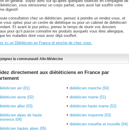
tion en général. Soyez donc sûr qu’après quelques séances en compagnie de
diététicien, vous retrouverez un corps parfait, sans avoir fait souffrir votre
me digestif.
toute consultation chez un diététicien, pensez à prendre un rendez-vous, et
e vous optiez pour un centre de diététique ou pour un cabinet de diététicien
endant. Et avant le jour prévu, prenez le temps de réunir vos dossiers
aux pour qu’il puisse connaître les produits auxquels vous êtes allergique,
 que les maladies dont vous avez déjà souffert.
ez ici un Diététicien en France et proche de chez vous.
joignez la communauté Allo-Médecins
dez directement aux diététiciens en France par
artement
diététicien ain (01)
diététicien manche (50)
diététicien aisne (02)
diététicien marne (51)
diététicien allier (03)
diététicien haute marne (52)
diététicien alpes de haute
diététicien mayenne (53)
provence (04)
diététicien meurthe et moselle (54)
diététicien hautes alpes (05)