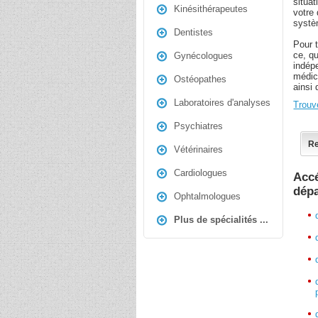
situa
Kinésithérapeutes
votre 
systè
Dentistes
Pour 
ce, qu
Gynécologues
indép
médic
Ostéopathes
ainsi
Laboratoires d'analyses
Trouv
Psychiatres
Re
Vétérinaires
Cardiologues
Accé
dép
Ophtalmologues
Plus de spécialités ...