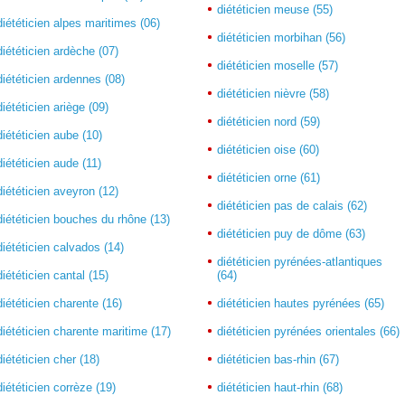
diététicien meuse (55)
diététicien alpes maritimes (06)
diététicien morbihan (56)
diététicien ardèche (07)
diététicien moselle (57)
diététicien ardennes (08)
diététicien nièvre (58)
diététicien ariège (09)
diététicien nord (59)
diététicien aube (10)
diététicien oise (60)
diététicien aude (11)
diététicien orne (61)
diététicien aveyron (12)
diététicien pas de calais (62)
diététicien bouches du rhône (13)
diététicien puy de dôme (63)
diététicien calvados (14)
diététicien pyrénées-atlantiques
diététicien cantal (15)
(64)
diététicien charente (16)
diététicien hautes pyrénées (65)
diététicien charente maritime (17)
diététicien pyrénées orientales (66)
diététicien cher (18)
diététicien bas-rhin (67)
diététicien corrèze (19)
diététicien haut-rhin (68)