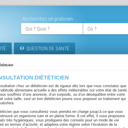
Recherchez un praticien
ITÉ
QUESTION DE SANTÉ
ététicien
SULTATION DIÉTÉTICIEN
nsultation chez un diététicien est de rigueur dès lors que vous constatez que
habitude alimentaire actuelle a des effets indésirables sur votre état de santé
ous souffriez d’une anorexie, d’un surpoids, ou d’un déséquilibre entre votre
et votre taille, seul un bon diététicien pourra vous proposer un traitement qui
atisfera.
ététicien que vous consulterez vous prendra en charge jusqu’à ce que vous
etrouvé un organisme sain et en pleine forme. A cet effet, il vous proposera
lats très hygiéniques, vous prodiguera des conseils pour un mode de vie
bré en termes d’activité, et adaptera votre régime selon l’évolution de la