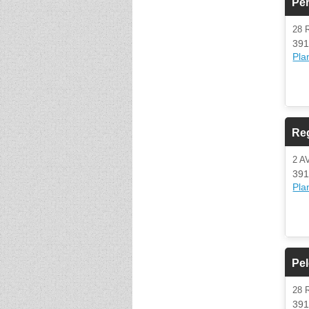
Per
28 
391
Plan
Re
2 A
391
Plan
Pe
28 
391