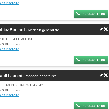
 et itinéraire
03 84 48 12 80
sbiez Bernard
- Médecin généraliste
RUE DE LA DEMI LUNE
40 Bletterans
 et itinéraire
03 84 48 12 80
ault Laurent
- Médecin généraliste
V JEAN DE CHALON D ARLAY
40 Bletterans
 et itinéraire
03 84 44 13 05