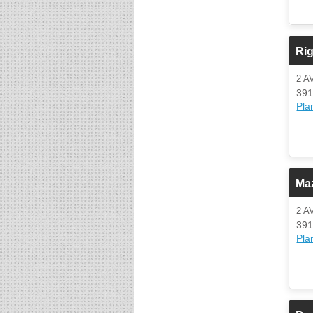
Ri
2 A
391
Plan
Ma
2 A
391
Plan