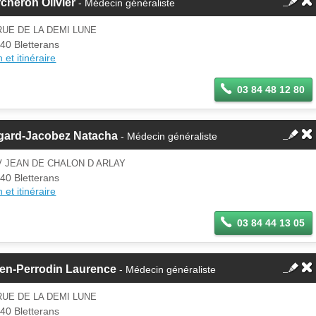
cheron Olivier
- Médecin généraliste
RUE DE LA DEMI LUNE
40 Bletterans
 et itinéraire
03 84 48 12 80
gard-Jacobez Natacha
- Médecin généraliste
V JEAN DE CHALON D ARLAY
40 Bletterans
 et itinéraire
03 84 44 13 05
len-Perrodin Laurence
- Médecin généraliste
RUE DE LA DEMI LUNE
40 Bletterans