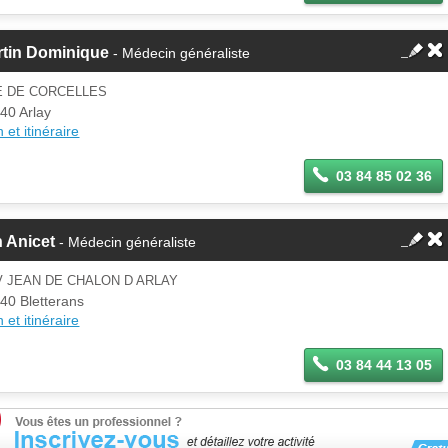
rtin Dominique
- Médecin généraliste
E DE CORCELLES
40 Arlay
 et itinéraire
03 84 85 02 36
 Anicet
- Médecin généraliste
V JEAN DE CHALON D ARLAY
40 Bletterans
 et itinéraire
03 84 44 13 05