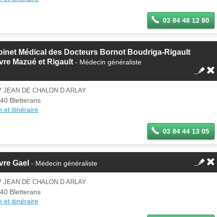
03 84 48 12 80
inet Médical des Docteurs Bornot Boudriga-Rigault
vre Mazué et Rigault
- Médecin généraliste
V JEAN DE CHALON D ARLAY
40 Bletterans
 et itinéraire
03 84 44 13 05
vre Gael
- Médecin généraliste
V JEAN DE CHALON D ARLAY
40 Bletterans
 et itinéraire