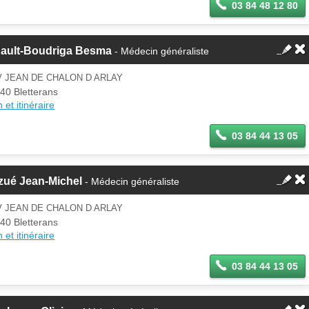
03 84 48 12 80
gault-Boudriga Besma
- Médecin généraliste
V JEAN DE CHALON D ARLAY
40 Bletterans
 et itinéraire
03 84 44 13 05
zué Jean-Michel
- Médecin généraliste
V JEAN DE CHALON D ARLAY
40 Bletterans
 et itinéraire
03 84 44 13 05