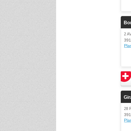
Bo
2 A
391
Plan
Gi
28 
391
Plan