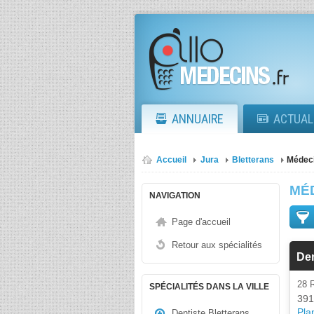
ANNUAIRE
ACTUAL
Accueil
Jura
Bletterans
Médeci
MÉ
NAVIGATION
Page d'accueil
Retour aux spécialités
De
28 
SPÉCIALITÉS DANS LA VILLE
391
Plan
Dentiste Bletterans