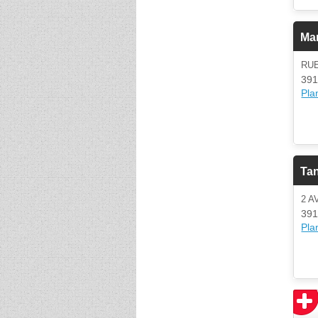
Ma
RU
391
Plan
Tan
2 A
391
Plan