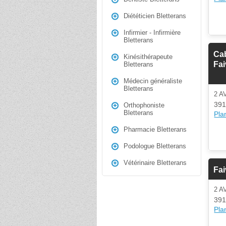
Diététicien Bletterans
Infirmier - Infirmière
Bletterans
Cab
Kinésithérapeute
Fai
Bletterans
Médecin généraliste
Bletterans
2 A
391
Orthophoniste
Bletterans
Plan
Pharmacie Bletterans
Podologue Bletterans
Vétérinaire Bletterans
Fai
2 A
391
Plan