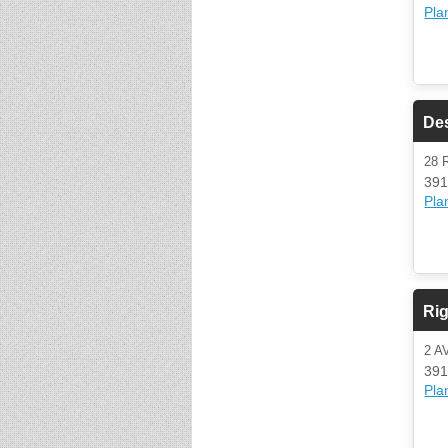
Plan
De
28 
391
Plan
Rig
2 A
391
Plan