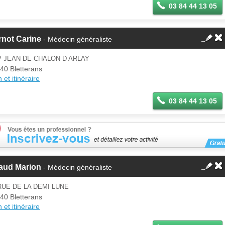
03 84 44 13 05
rnot Carine
- Médecin généraliste
V JEAN DE CHALON D ARLAY
40 Bletterans
 et itinéraire
03 84 44 13 05
raud Marion
- Médecin généraliste
RUE DE LA DEMI LUNE
40 Bletterans
 et itinéraire