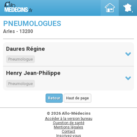
PNEUMOLOGUES
Arles - 13200
Daures Régine
Pneumologue
Henry Jean-Philippe
Pneumologue
Retour
Haut de page
© 2026 Allo-Médecins
Accéder à la version bureau
Question de santé
Mentions légales
Contact
Inscrivez-vous