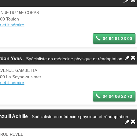
ENUE DU 15E CORPS
00 Toulon
 et itinéraire
04 94 91 23 00
rdan Yves
- Spécialiste en médecine physique et réadaptation
 AVENUE GAMBETTA
00 La Seyne-sur-mer
 et itinéraire
04 94 06 22 73
zulli Achille
- Spécialiste en médecine physique et réadaptation
 RUE REVEL