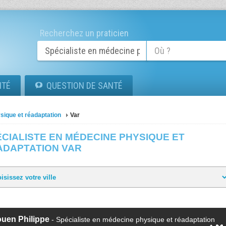
Recherchez un praticien
ITÉ
QUESTION DE SANTÉ
sique et réadaptation
Var
CIALISTE EN MÉDECINE PHYSIQUE ET
ADAPTATION VAR
ouen Philippe
- Spécialiste en médecine physique et réadaptation