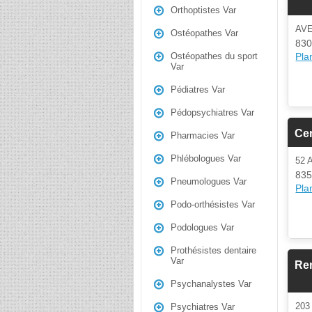
Orthoptistes Var
AV
Ostéopathes Var
830
Plan
Ostéopathes du sport
Var
Pédiatres Var
Pédopsychiatres Var
Ce
Pharmacies Var
Phlébologues Var
52
835
Pneumologues Var
Plan
Podo-orthésistes Var
Podologues Var
Prothésistes dentaire
Var
Ren
Psychanalystes Var
203
Psychiatres Var