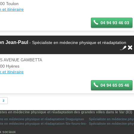
00 Toulon
 et itinéraire
04 94 93 46 03
on Jean-Paul
- Spécialiste en médecine physique et réadaptation
BIS AVENUE GAMBETTA
00 Hyères
 et itinéraire
04 94 65 05 46
2
stes en médecine physique et réadaptation des grandes villes dans le Var (83)
ste en médecine physique et réadaptation Draguignan
Spécialiste en médecine phy
ste en médecine physique et réadaptation Six-fours-les-
Spécialiste en médecine phy
x sociaux