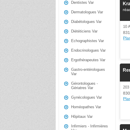
Dentistes Var
Kra
réa
Dermatologues Var
Diabétologues Var
10 
Diététiciens Var
831
Plan
Echographistes Var
Endocrinologues Var
Ergothérapeutes Var
Gastro-entérologues
Ren
Var
Gérontologues -
203
Gériatres Var
830
Gynécologues Var
Plan
Homéopathes Var
Hôpitaux Var
Infirmiers - Infirmières