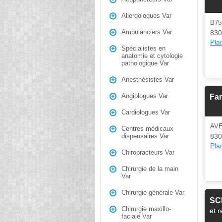
Allergologues Var
B75
Ambulanciers Var
830
Plan
Spécialistes en
anatomie et cytologie
pathologique Var
Anesthésistes Var
Angiologues Var
Far
Cardiologues Var
AV
Centres médicaux
830
dispensaires Var
Plan
Chiropracteurs Var
Chirurgie de la main
Var
Chirurgie générale Var
SC
Chirurgie maxillo-
et 
faciale Var