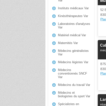
Mu
Var
Instituts médicaux Var
52
830
Kinésithérapeutes Var
Plan
Laboratoires d'analyses
Var
Matériel médical Var
Maternités Var
Cab
méd
Médecins généralistes
Var
Médecins légistes Var
B75
830
Médecins
Plan
conventionnés SNCF
Var
Médecins du travail Var
Médecins et
biologistes du sport Var
La
Spécialistes en
réa