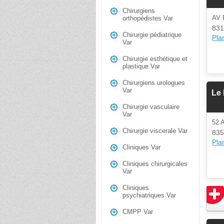
Chirurgiens
AV 
orthopédistes Var
831
Chirurgie pédiatrique
Plan
Var
Chirurgie esthétique et
plastique Var
Chirurgiens urologues
Var
Le 
Chirurgie vasculaire
Var
52
Chirurgie viscerale Var
835
Plan
Cliniques Var
Cliniques chirurgicales
Var
Cliniques
psychiatriques Var
CMPP Var