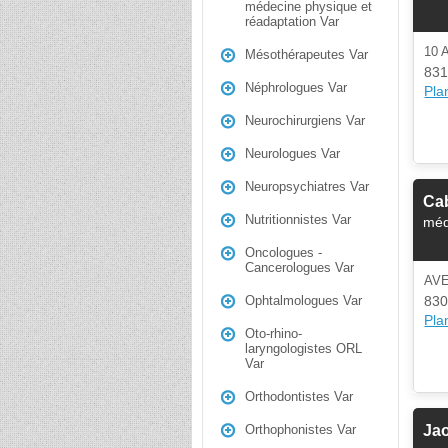
médecine physique et
réadaptation Var
10 
Mésothérapeutes Var
831
Néphrologues Var
Plan
Neurochirurgiens Var
Neurologues Var
Neuropsychiatres Var
Cab
Nutritionnistes Var
méd
Oncologues -
Cancerologues Var
AV
830
Ophtalmologues Var
Plan
Oto-rhino-
laryngologistes ORL
Var
Orthodontistes Var
Ja
Orthophonistes Var