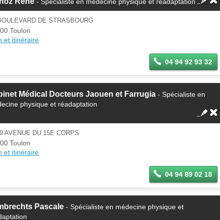
noz René
- Spécialiste en médecine physique et réadaptation
 BOULEVARD DE STRASBOURG
00 Toulon
 et itinéraire
04 94 92 93 32
inet Médical Docteurs Jaouen et Farrugia
- Spécialiste en
ecine physique et réadaptation
9 AVENUE DU 15E CORPS
00 Toulon
 et itinéraire
04 94 89 02 18
mbrechts Pascale
- Spécialiste en médecine physique et
daptation