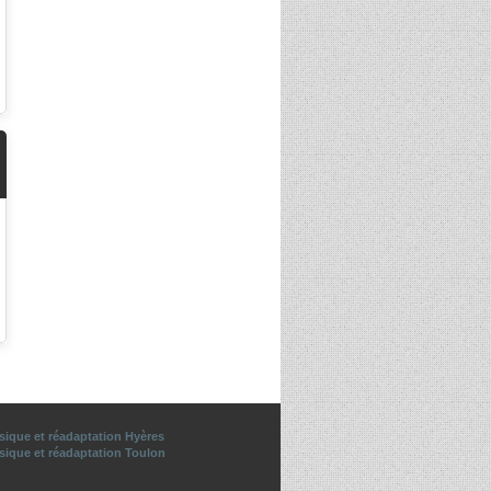
sique et réadaptation Hyères
sique et réadaptation Toulon