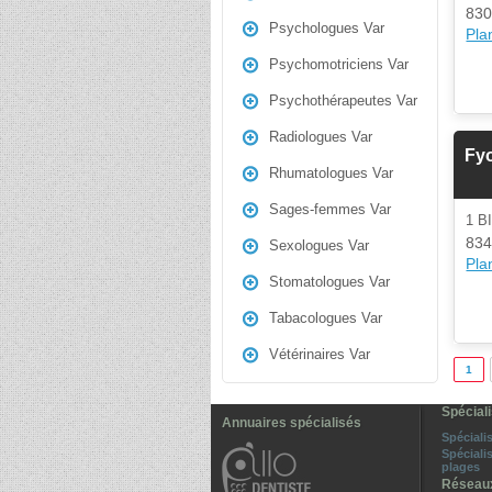
830
Psychologues Var
Plan
Psychomotriciens Var
Psychothérapeutes Var
Radiologues Var
Fy
Rhumatologues Var
Sages-femmes Var
1 
834
Sexologues Var
Plan
Stomatologues Var
Tabacologues Var
Vétérinaires Var
1
Spéciali
Annuaires spécialisés
Spéciali
Spéciali
plages
Réseau