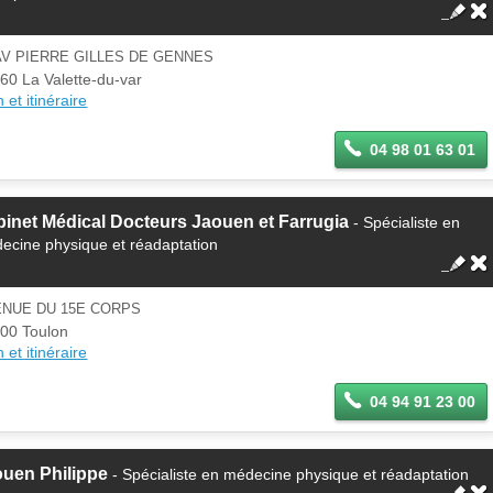
AV PIERRE GILLES DE GENNES
60 La Valette-du-var
 et itinéraire
04 98 01 63 01
inet Médical Docteurs Jaouen et Farrugia
- Spécialiste en
ecine physique et réadaptation
ENUE DU 15E CORPS
00 Toulon
 et itinéraire
04 94 91 23 00
ouen Philippe
- Spécialiste en médecine physique et réadaptation