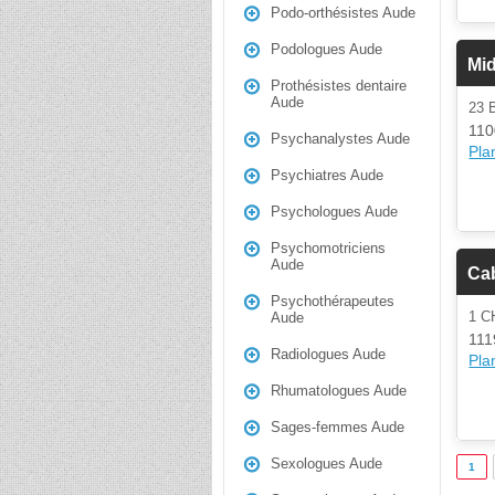
Podo-orthésistes Aude
Podologues Aude
Mid
Prothésistes dentaire
Aude
23
110
Psychanalystes Aude
Plan
Psychiatres Aude
Psychologues Aude
Psychomotriciens
Aude
Cab
Psychothérapeutes
1 C
Aude
111
Radiologues Aude
Plan
Rhumatologues Aude
Sages-femmes Aude
Sexologues Aude
1