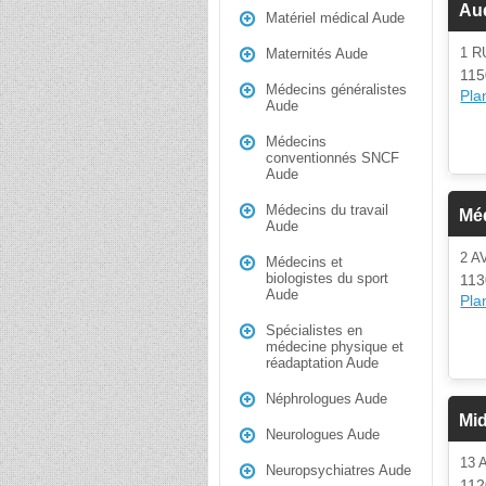
Aud
Matériel médical Aude
1 R
Maternités Aude
115
Médecins généralistes
Plan
Aude
Médecins
conventionnés SNCF
Aude
Médecins du travail
Mé
Aude
2 
Médecins et
biologistes du sport
113
Aude
Plan
Spécialistes en
médecine physique et
réadaptation Aude
Néphrologues Aude
Mid
Neurologues Aude
13
Neuropsychiatres Aude
112