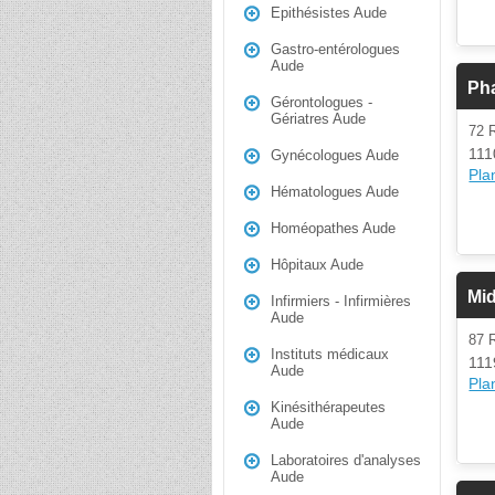
Epithésistes Aude
Gastro-entérologues
Aude
Ph
Gérontologues -
Gériatres Aude
72
111
Gynécologues Aude
Plan
Hématologues Aude
Homéopathes Aude
Hôpitaux Aude
Mid
Infirmiers - Infirmières
Aude
87
Instituts médicaux
111
Aude
Plan
Kinésithérapeutes
Aude
Laboratoires d'analyses
Aude