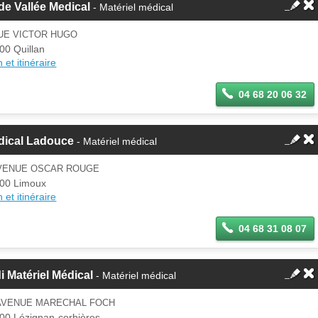
e Vallée Medical
- Matériel médical
UE VICTOR HUGO
00 Quillan
 et itinéraire
04 68 20 06 32
dical Ladouce
- Matériel médical
AVENUE OSCAR ROUGE
00 Limoux
 et itinéraire
04 68 31 08 07
i Matériel Médical
- Matériel médical
 AVENUE MARECHAL FOCH
00 Lézignan-corbières