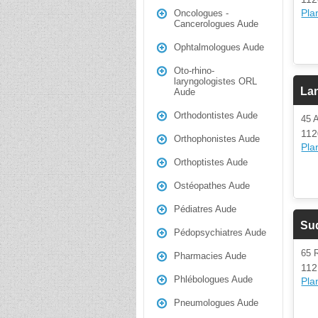
Plan
Oncologues -
Cancerologues Aude
Ophtalmologues Aude
Oto-rhino-
laryngologistes ORL
La
Aude
Orthodontistes Aude
45
112
Orthophonistes Aude
Plan
Orthoptistes Aude
Ostéopathes Aude
Pédiatres Aude
Sud
Pédopsychiatres Aude
65 
Pharmacies Aude
112
Phlébologues Aude
Plan
Pneumologues Aude