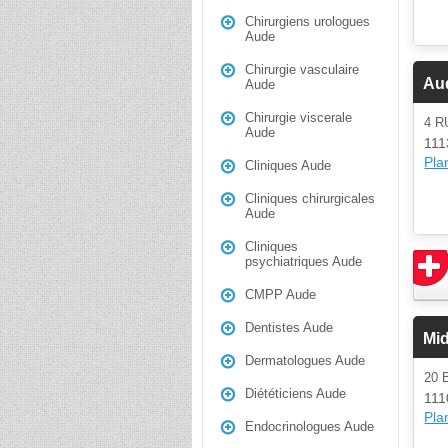
Chirurgiens urologues
Aude
Chirurgie vasculaire
Au
Aude
Chirurgie viscerale
4 R
Aude
111
Plan
Cliniques Aude
Cliniques chirurgicales
Aude
Cliniques
psychiatriques Aude
CMPP Aude
Dentistes Aude
Mid
Dermatologues Aude
20
Diététiciens Aude
111
Plan
Endocrinologues Aude