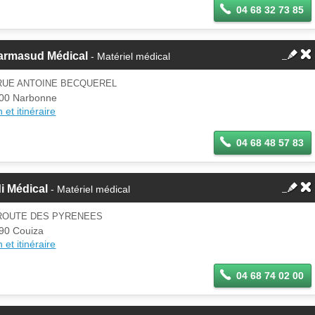
04 68 32 73 85
armasud Médical
- Matériel médical
 RUE ANTOINE BECQUEREL
00 Narbonne
 et itinéraire
04 68 48 57 83
i Médical
- Matériel médical
 ROUTE DES PYRENEES
90 Couiza
 et itinéraire
04 68 74 02 00