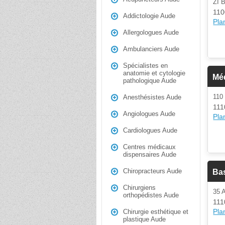
ZI 
110
Addictologie Aude
Plan
Allergologues Aude
Ambulanciers Aude
Spécialistes en
anatomie et cytologie
Mé
pathologique Aude
110
Anesthésistes Aude
111
Angiologues Aude
Plan
Cardiologues Aude
Centres médicaux
dispensaires Aude
Chiropracteurs Aude
Bas
Chirurgiens
35
orthopédistes Aude
111
Plan
Chirurgie esthétique et
plastique Aude