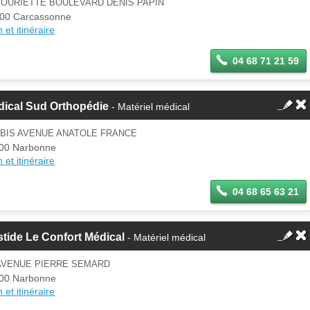
BOURIETTE BOULEVARD DENIS PAPIN
00 Carcassonne
 et itinéraire
04 68 71 21 59
dical Sud Orthopédie
- Matériel médical
 BIS AVENUE ANATOLE FRANCE
00 Narbonne
 et itinéraire
04 68 65 63 21
tide Le Confort Médical
- Matériel médical
 AVENUE PIERRE SEMARD
00 Narbonne
 et itinéraire