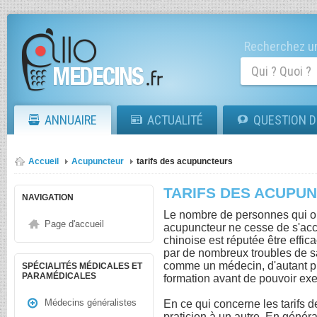
Recherchez un
ANNUAIRE
ACTUALITÉ
QUESTION D
Accueil
Acupuncteur
tarifs des acupuncteurs
TARIFS DES ACUPU
NAVIGATION
Le nombre de personnes qui on
Page d'accueil
acupuncteur ne cesse de s'accr
chinoise est réputée être effi
par de nombreux troubles de s
comme un médecin, d'autant pl
SPÉCIALITÉS MÉDICALES ET
PARAMÉDICALES
formation avant de pouvoir exe
Médecins généralistes
En ce qui concerne les tarifs d
praticien à un autre. En général,