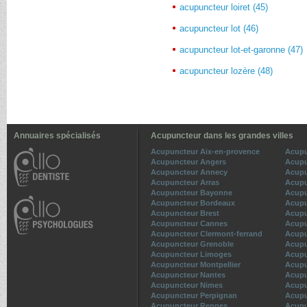
acupuncteur loiret (45)
acupuncteur lot (46)
acupuncteur lot-et-garonne (47)
acupuncteur lozère (48)
Annuaires spécialisés
Acupuncteur dans les grandes villes
Acupuncteur Aix-en-provence
Acupu
Acupuncteur Angers
Acupu
Acupuncteur Annecy
Acupu
Acupuncteur Arras
Acupu
Acupuncteur Bayonne
Acupu
Acupuncteur Bordeaux
Acupu
Acupuncteur Brest
Acupu
Acupuncteur Cannes
Acupu
Acupuncteur Clermont-ferrand
Acupu
Acupuncteur Grenoble
Acupu
Acupuncteur Limoges
Acupu
Acupuncteur Montpellier
Acupu
Acupuncteur Nantes
Acupu
Acupuncteur Nimes
Acupu
Acupuncteur Perpignan
Acupu
Acupuncteur Rennes
Acupu