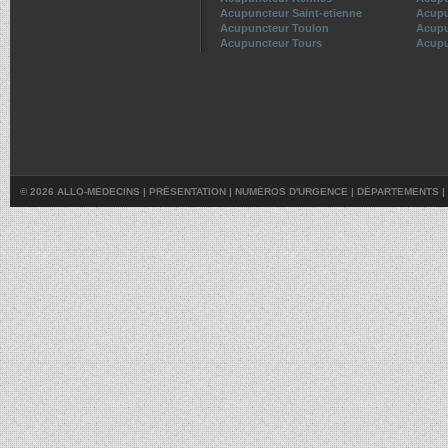
Acupuncteur Saint-etienne
Acupu
Acupuncteur Toulon
Acupu
Acupuncteur Tours
Acupu
© 2026 ALLO-MÉDECINS |
PRÉSENTATION
|
NUMÉROS D'URGENCE
|
DÉPARTEMENTS
|