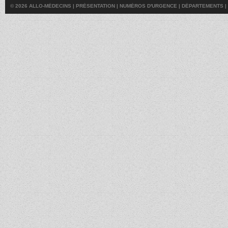
© 2026 ALLO-MÉDECINS |
PRÉSENTATION
|
NUMÉROS D'URGENCE
|
DÉPARTEMENTS
|