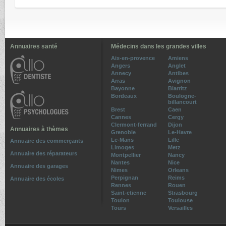
Annuaires santé
Médecins dans les grandes villes
Aix-en-provence
Amiens
Angers
Anglet
Annecy
Antibes
Arras
Avignon
Bayonne
Biarritz
Bordeaux
Boulogne-
billancourt
Brest
Caen
Cannes
Cergy
Clermont-ferrand
Dijon
Annuaires à thèmes
Grenoble
Le-Havre
Le-Mans
Lille
Annuaire des commerçants
Limoges
Metz
Annuaire des réparateurs
Montpellier
Nancy
Nantes
Nice
Annuaire des garages
Nimes
Orleans
Perpignan
Reims
Annuaire des écoles
Rennes
Rouen
Saint-etienne
Strasbourg
Toulon
Toulouse
Tours
Versailles