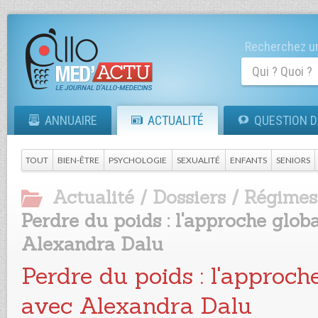
Recherchez un
ANNUAIRE
ACTUALITÉ
QUESTION D
TOUT
BIEN-ÊTRE
PSYCHOLOGIE
SEXUALITÉ
ENFANTS
SENIORS
Actualité
/
Dossiers
/
Régimes
Perdre du poids : l'approche glob
Alexandra Dalu
Perdre du poids : l'approch
avec Alexandra Dalu