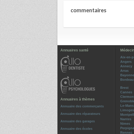
commentaires
Annuaires santé
Médecin
Aix-en-
Angers
Annecy
Arras
Bayonn
Bordeau
Brest
Cannes
Clermont
Annuaires à thèmes
Grenobl
Le-Mans
Annuaire des commerçants
Limoges
Annuaire des réparateurs
Montpell
Nantes
Annuaire des garages
Nimes
Perpign
Annuaire des écoles
Rennes