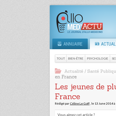
ANNUAIRE
ACTUAL
TOUT
BIEN-ÊTRE
PSYCHOLOGIE
SE
Actualité
/
Santé Publiq
en France
Les jeunes de pl
France
Rédigé par
Céline Le Goff
,
le 13 June 2014 
Vous aimez cet article ?