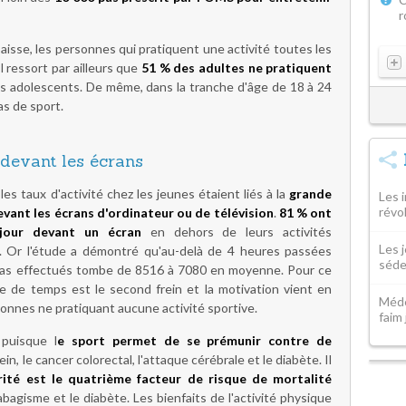
r
isse, les personnes qui pratiquent une activité toutes les
 ressort par ailleurs que
51 % des adultes ne pratiquent
 adolescents. De même, dans la tranche d'âge de 18 à 24
as de sport.
devant les écrans
es taux d'activité chez les jeunes étaient liés à la
grande
Les 
révo
vant les écrans d'ordinateur ou de télévision
.
81 % ont
 jour devant un écran
en dehors de leurs activités
Les 
s. Or l'étude a démontré qu'au-delà de 4 heures passées
séde
 pas effectués tombe de 8516 à 7080 en moyenne. Pour ce
e de temps est le second frein et la motivation vient en
Méde
onnes ne pratiquant aucune activité sportive.
faim
 puisque l
e sport permet de se prémunir contre de
in, le cancer colorectal, l'attaque cérébrale et le diabète. Il
ité est le quatrième facteur de risque de mortalité
tabagisme et le diabète. Les bienfaits de l'activité physique