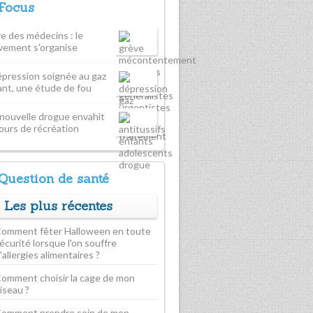
Focus
e des médecins : le
ement s'organise
épression soignée au gaz
rant, une étude de fou
nouvelle drogue envahit
cours de récréation
Question de santé
Les plus récentes
omment fêter Halloween en toute
écurité lorsque l'on souffre
'allergies alimentaires ?
omment choisir la cage de mon
iseau ?
omment prendre soin de mon