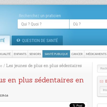
Recherchez un praticien
ITÉ
QUESTION DE SANTÉ
XUALITÉ
ENFANTS
SENIORS
SANTÉ PUBLIQUE
CANCER
MÉDICAMENTS
Les jeunes de plus en plus sédentaires
ue
/
us en plus sédentaires en
I
à 15h16