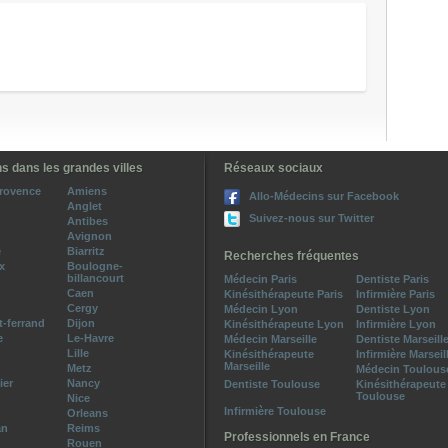
s dans les grandes villes
Réseaux sociaux
provence
Amiens
Allo-Médecins sur Facebook
Anglet
Suivez-nous sur Twitter
Antibes
Avignon
e
Biarritz
Recherches fréquentes
x
Boulogne-
billancourt
Médecin Paris
Dentiste Paris
Caen
Kinésithérapeute Paris
Infirmière Paris
Cergy
Médecin Lyon
Dentiste Lyon
-ferrand
Dijon
Kinésithérapeute Lyon
Infirmière Lyon
e
Le-Havre
Médecin Marseille
Dentiste Marseill
Lille
Kinésithérapeute
Infirmière Marseil
Marseille
Metz
Médecin Toulous
ier
Nancy
Dentiste Toulouse
Kinésithérapeute
Toulouse
Nice
Infirmière Toulouse
Orleans
an
Reims
Professionnels en France
Rouen