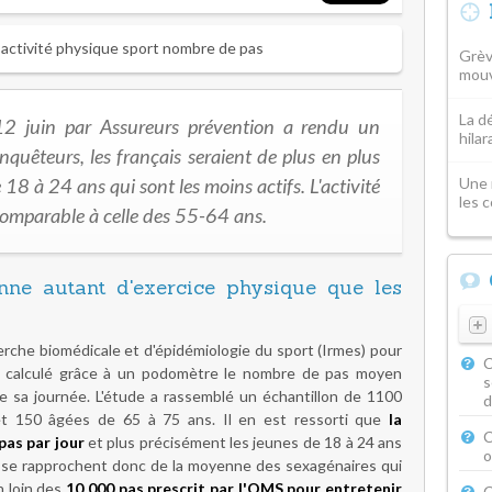
Grèv
mouv
La d
12 juin par Assureurs prévention a rendu un
hila
nquêteurs, les français seraient de plus en plus
 18 à 24 ans qui sont les moins actifs. L'activité
Une 
les 
 comparable à celle des 55-64 ans.
nne autant d'exercice physique que les
herche biomédicale et d'épidémiologie du sport (Irmes) pour
C
 a calculé grâce à un podomètre le nombre de pas moyen
s
e sa journée. L'étude a rassemblé un échantillon de 1100
d
t 150 âgées de 65 à 75 ans. Il en est ressorti que
la
C
pas par jour
et plus précisément les jeunes de 18 à 24 ans
o
s se rapprochent donc de la moyenne des sexagénaires qui
n loin des
10 000 pas prescrit par l'OMS pour entretenir
C