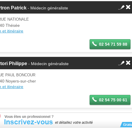
tron Patrick
- Médecin généraliste
RUE NATIONALE
40 Thésée
 et itinéraire
02 54 71 59 88
tori Philippe
- Médecin généraliste
RUE PAUL BONCOUR
40 Noyers-sur-cher
 et itinéraire
02 54 75 00 61