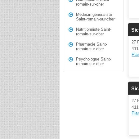
romain-sur-cher
Médecin généraliste
Saint-romain-sur-cher
Nutritionniste Saint-
Si
romain-sur-cher
27 
Pharmacie Saint-
411
romain-sur-cher
Plan
Psychologue Saint-
romain-sur-cher
Sic
27 
411
Plan