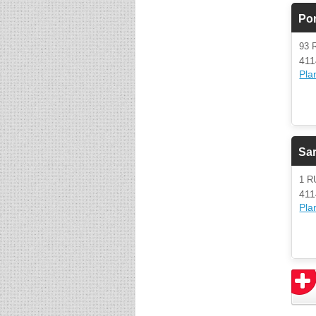
Por
93 
411
Plan
Sar
1 
411
Plan