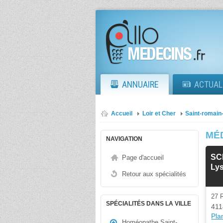
ANNUAIRE
ACTUAL
Accueil
Loir et Cher
Saint-romain
MÉ
NAVIGATION
SCP
Page d'accueil
Ly
Retour aux spécialités
27 
SPÉCIALITÉS DANS LA VILLE
411
Plan
Homéopathe Saint-